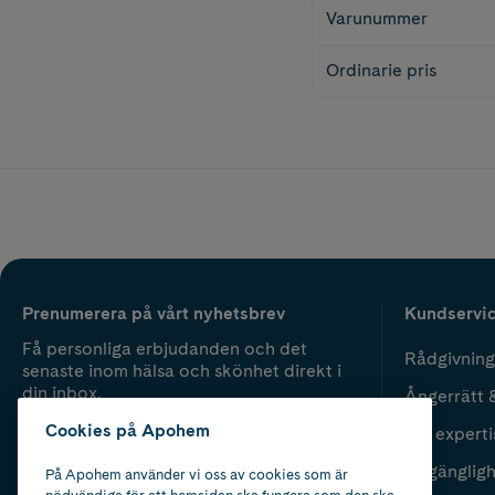
Varunummer
Ordinarie pris
Prenumerera på vårt nyhetsbrev
Kundservi
Få personliga erbjudanden och det
Rådgivning
senaste inom hälsa och skönhet direkt i
din inbox.
Ångerrätt 
Cookies på Apohem
Vår experti
Fyll i mailadress
Skicka
Tillgänglig
På Apohem använder vi oss av cookies som är