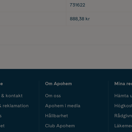
731622
888,38 kr
ce
Om Apohem
Mina re
 & kontakt
Om oss
Hämta u
& reklamation
Apohem i media
Högkos
s
Hållbarhet
Rådgivn
het
Club Apohem
Läkeme