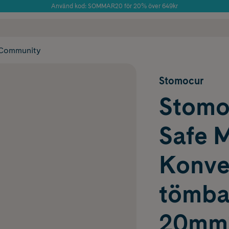
Använd kod: SOMMAR20 för 20% över 649kr
Årets Butik 2025 inom Skönhet
 frakt
✓ Rådgivning från farmaceuter & hudterapeuter
✓ Poäng på alla
Community
Stomocur
Stomo
Safe 
Konve
tömbar
20mm1