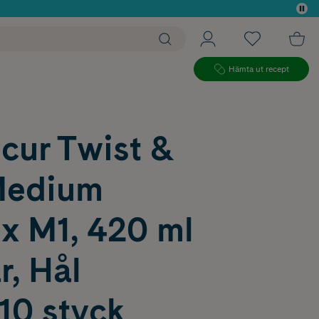
 köp*
Hämta ut recept
cur Twist &
Medium
x M1, 420 ml
, Hål
0 styck