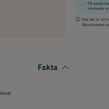
Få medicinen
närmaste o
Det här är ett 
Bipacksedel
no
Fakta
belagt