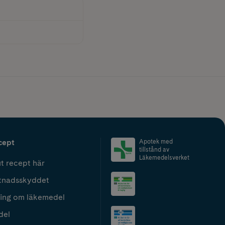
cept
Apotek med
tillstånd av
Läkemedelsverket
t recept här
tnadsskyddet
ing om läkemedel
del