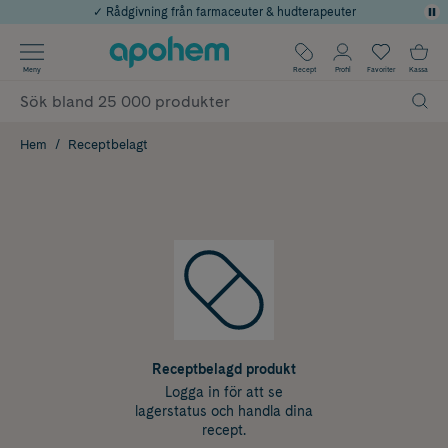
✓ Rådgivning från farmaceuter & hudterapeuter
Använd kod: SOMMAR20 för 20% över 649kr
Årets Butik 2025 inom Skönhet
✓ Fri frakt
Meny
Recept
Profil
Favoriter
Kassa
✓ Poäng på alla köp*
Hem
Receptbelagt
Receptbelagd produkt
Logga in för att se
lagerstatus och handla dina
recept.