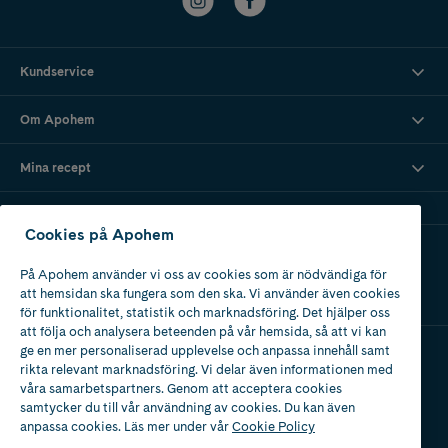
Kundservice
Om Apohem
Mina recept
Cookies på Apohem
Ladda ner vår app
På Apohem använder vi oss av cookies som är nödvändiga för
att hemsidan ska fungera som den ska. Vi använder även cookies
för funktionalitet, statistik och marknadsföring. Det hjälper oss
att följa och analysera beteenden på vår hemsida, så att vi kan
ge en mer personaliserad upplevelse och anpassa innehåll samt
rikta relevant marknadsföring. Vi delar även informationen med
Apotek med tillstånd
våra samarbetspartners. Genom att acceptera cookies
av Läkemedelsverket
samtycker du till vår användning av cookies. Du kan även
anpassa cookies. Läs mer under vår
Cookie Policy