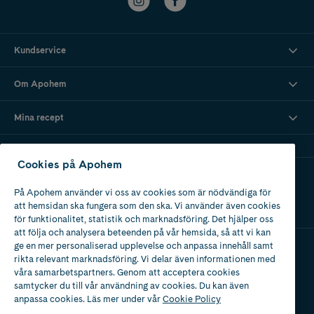
Kundservice
Om Apohem
Mina recept
Cookies på Apohem
Ladda ner vår app
På Apohem använder vi oss av cookies som är nödvändiga för
att hemsidan ska fungera som den ska. Vi använder även cookies
för funktionalitet, statistik och marknadsföring. Det hjälper oss
att följa och analysera beteenden på vår hemsida, så att vi kan
ge en mer personaliserad upplevelse och anpassa innehåll samt
rikta relevant marknadsföring. Vi delar även informationen med
Apotek med tillstånd
våra samarbetspartners. Genom att acceptera cookies
av Läkemedelsverket
samtycker du till vår användning av cookies. Du kan även
anpassa cookies. Läs mer under vår
Cookie Policy