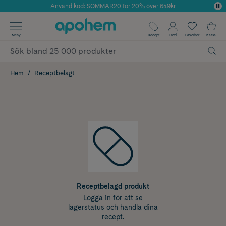
Använd kod: SOMMAR20 för 20% över 649kr
Årets Butik 2025 inom Skönhet
✓ Fri frakt
Meny
Recept
Profil
Favoriter
Kassa
✓ Rådgivning från farmaceuter & hudterapeuter
✓ Poäng på alla köp*
Hem
Receptbelagt
Receptbelagd produkt
Logga in för att se
lagerstatus och handla dina
recept.