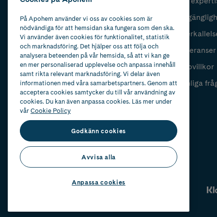
Vår experti
Fyll i mailadress
Skicka
Tillgänglig
På Apohem använder vi oss av cookies som är
nödvändiga för att hemsidan ska fungera som den ska.
Återkallels
Vi använder även cookies för funktionalitet, statistik
och marknadsföring. Det hjälper oss att följa och
Leveranser
analysera beteenden på vår hemsida, så att vi kan ge
en mer personaliserad upplevelse och anpassa innehåll
Köpvillkor
samt rikta relevant marknadsföring. Vi delar även
Vanliga frå
informationen med våra samarbetspartners. Genom att
acceptera cookies samtycker du till vår användning av
cookies. Du kan även anpassa cookies. Läs mer under
vår
Cookie Policy
Godkänn cookies
Avvisa alla
Anpassa cookies