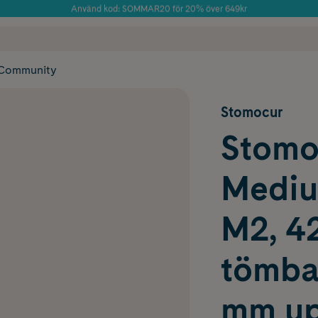
Använd kod: SOMMAR20 för 20% över 649kr
Årets Butik 2025 inom Skönhet
 frakt
✓ Rådgivning från farmaceuter & hudterapeuter
✓ Poäng på alla
Community
Stomocur
Stomo
Mediu
M2, 4
tömbar
mm up