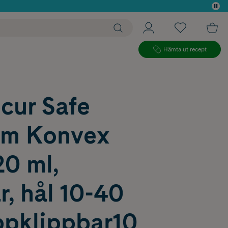
 köp*
Hämta ut recept
cur Safe
m Konvex
20 ml,
, hål 10-40
pklippbar10