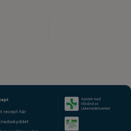
cept
Apotek med
tillstånd av
Läkemedelsverket
t recept här
tnadsskyddet