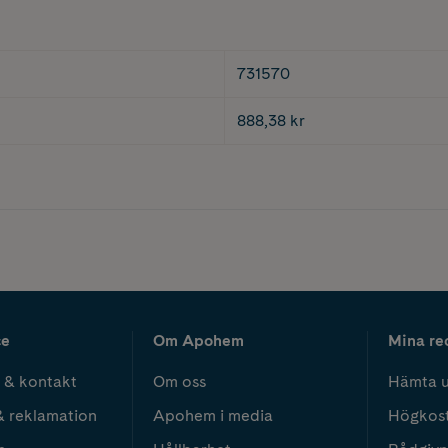
731570
888,38 kr
ce
Om Apohem
Mina re
 & kontakt
Om oss
Hämta u
& reklamation
Apohem i media
Högkos