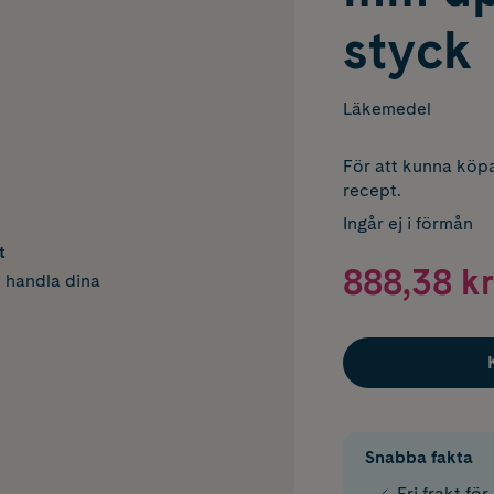
styck
Läkemedel
För att kunna köpa
recept.
Ingår ej i förmån
t
888,38 kr
h handla dina
Snabba fakta
Fri frakt fö