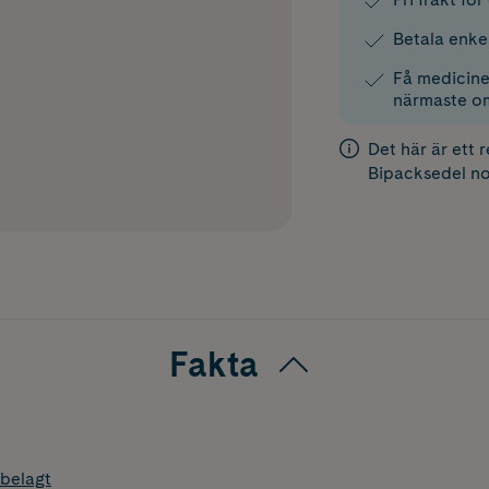
Betala enke
Få medicinen
närmaste o
Det här är ett 
Bipacksedel
no
Fakta
belagt