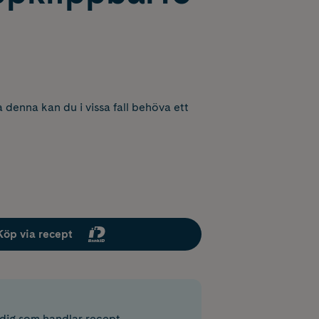
 denna kan du i vissa fall behöva ett
Köp via recept
r dig som handlar recept.