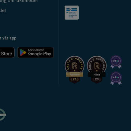
ing om läkemedel
del
r vår app
2024