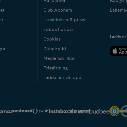
s
Hållbarhet
Rådgivn
het
Club Apohem
Läkeme
er
Utmärkelser & priser
Jobba hos oss
Ladda ne
Cookies
gor
Dataskydd
Medlemsvillkor
Prissättning
Ladda ner vår app