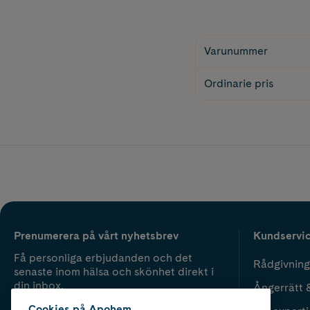
Varunummer
Ordinarie pris
Prenumerera på vårt nyhetsbrev
Kundservi
Få personliga erbjudanden och det
Rådgivning
senaste inom hälsa och skönhet direkt i
din inbox.
Ångerrätt 
Cookies på Apohem