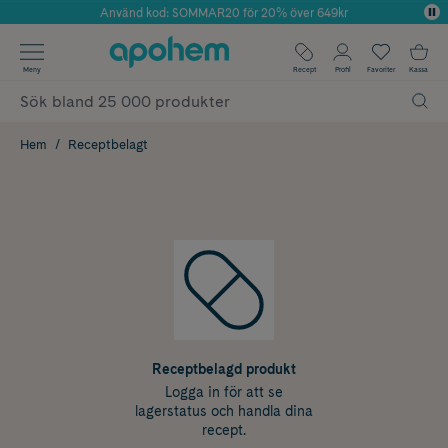
Använd kod: SOMMAR20 för 20% över 649kr
Årets Butik 2025 inom Skönhet
✓ Fri frakt
Meny
Recept
Profil
Favoriter
Kassa
✓ Rådgivning från farmaceuter & hudterapeuter
✓ Poäng på alla köp*
Hem
Receptbelagt
Receptbelagd produkt
Logga in för att se
lagerstatus och handla dina
recept.