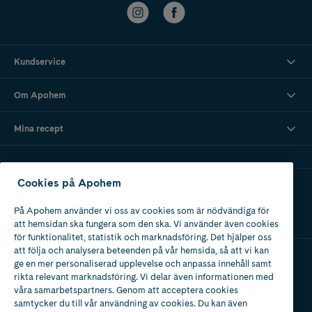
Kundservice
Om Apohem
Mina recept
Cookies på Apohem
Ladda ner vår app
På Apohem använder vi oss av cookies som är nödvändiga för
att hemsidan ska fungera som den ska. Vi använder även cookies
för funktionalitet, statistik och marknadsföring. Det hjälper oss
att följa och analysera beteenden på vår hemsida, så att vi kan
ge en mer personaliserad upplevelse och anpassa innehåll samt
Apotek med tillstånd
rikta relevant marknadsföring. Vi delar även informationen med
av Läkemedelsverket
våra samarbetspartners. Genom att acceptera cookies
samtycker du till vår användning av cookies. Du kan även