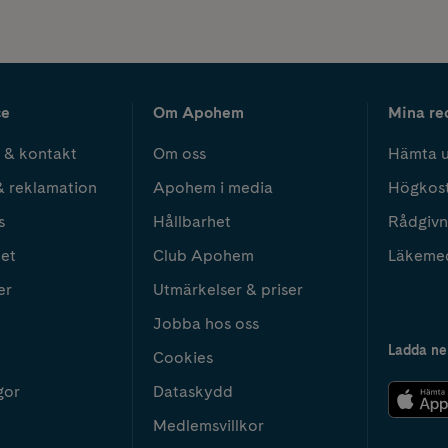
ce
Om Apohem
Mina re
 & kontakt
Om oss
Hämta u
& reklamation
Apohem i media
Högkos
s
Hållbarhet
Rådgivn
het
Club Apohem
Läkeme
er
Utmärkelser & priser
Jobba hos oss
Ladda ne
Cookies
gor
Dataskydd
Medlemsvillkor