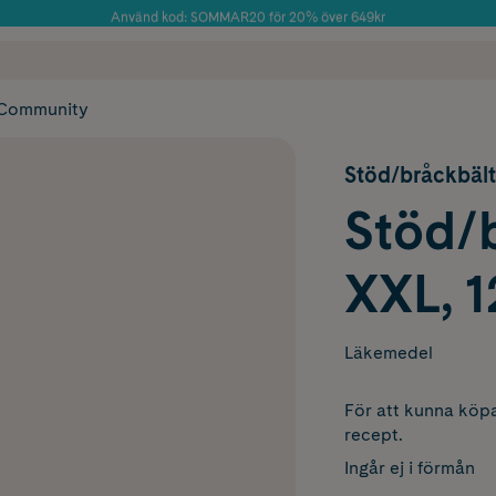
Använd kod: SOMMAR20 för 20% över 649kr
Årets Butik 2025 inom Skönhet
 frakt
✓ Rådgivning från farmaceuter & hudterapeuter
✓ Poäng på alla
Community
Stöd/bråckbält
Stöd/b
XXL, 1
Läkemedel
För att kunna köpa
recept.
Ingår ej i förmån