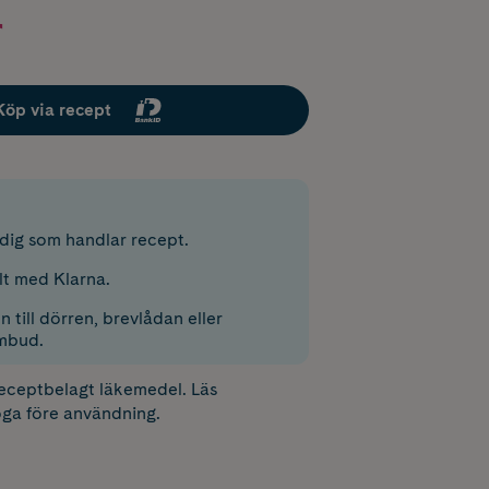
r
Köp via recept
r dig som handlar recept.
lt med Klarna.
 till dörren, brevlådan eller
mbud.
receptbelagt läkemedel. Läs
ga före användning.