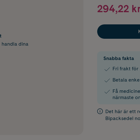
294,22 k
t
h handla dina
Snabba fakta
Fri frakt fö
Betala enke
Få medicinen
närmaste o
Det här är ett 
Bipacksedel
no