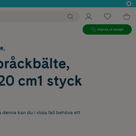
 köp*
Hämta ut recept
e,
råckbälte,
20 cm1 styck
 denna kan du i vissa fall behöva ett