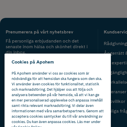
Prenumerera på vårt nyhetsbrev
Kundservi
Få personliga erbjudanden och det
Rådgivning
senaste inom hälsa och skönhet direkt i
din inbox.
Ångerrätt 
Cookies på Apohem
Vår experti
Fyll i mailadress
Skicka
Tillgänglig
På Apohem använder vi oss av cookies som är
nödvändiga för att hemsidan ska fungera som den ska.
Återkallels
Vi använder även cookies för funktionalitet, statistik
och marknadsföring. Det hjälper oss att följa och
Leveranser
analysera beteenden på vår hemsida, så att vi kan ge
en mer personaliserad upplevelse och anpassa innehåll
Köpvillkor
samt rikta relevant marknadsföring. Vi delar även
Vanliga frå
informationen med våra samarbetspartners. Genom att
acceptera cookies samtycker du till vår användning av
cookies. Du kan även anpassa cookies. Läs mer under