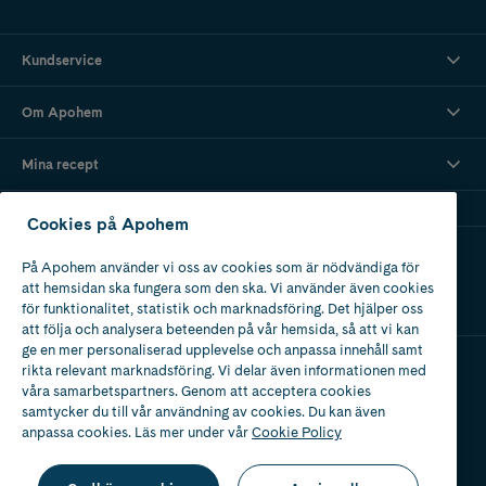
Kundservice
Om Apohem
Mina recept
Cookies på Apohem
Ladda ner vår app
På Apohem använder vi oss av cookies som är nödvändiga för
att hemsidan ska fungera som den ska. Vi använder även cookies
för funktionalitet, statistik och marknadsföring. Det hjälper oss
att följa och analysera beteenden på vår hemsida, så att vi kan
ge en mer personaliserad upplevelse och anpassa innehåll samt
rikta relevant marknadsföring. Vi delar även informationen med
våra samarbetspartners. Genom att acceptera cookies
Apotek med tillstånd
av Läkemedelsverket
samtycker du till vår användning av cookies. Du kan även
anpassa cookies. Läs mer under vår
Cookie Policy