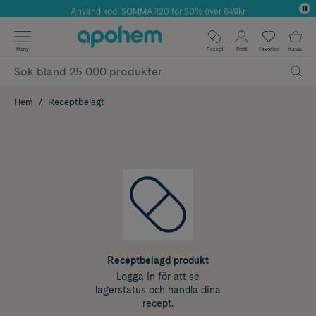
Använd kod: SOMMAR20 för 20% över 649kr
Årets Butik 2025 inom Skönhet
✓ Fri frakt
Meny
Recept
Profil
Favoriter
Kassa
✓ Rådgivning från farmaceuter & hudterapeuter
✓ Poäng på alla köp*
Hem
Receptbelagt
Receptbelagd produkt
Logga in för att se
lagerstatus och handla dina
recept.