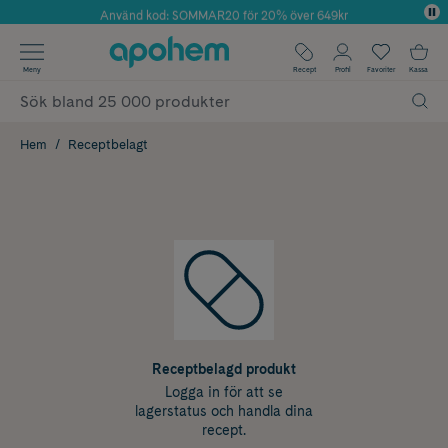
Använd kod: SOMMAR20 för 20% över 649kr
Årets Butik 2025 inom Skönhet
✓ Fri frakt
Meny
Recept
Profil
Favoriter
Kassa
✓ Rådgivning från farmaceuter & hudterapeuter
✓ Poäng på alla köp*
Hem
Receptbelagt
Receptbelagd produkt
Logga in för att se
lagerstatus och handla dina
recept.