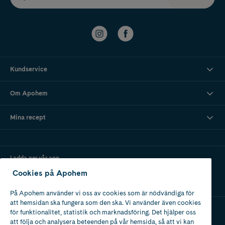
Kundservice
Om Apohem
Mina recept
Ladda ner vår app
Cookies på Apohem
På Apohem använder vi oss av cookies som är nödvändiga för
att hemsidan ska fungera som den ska. Vi använder även cookies
för funktionalitet, statistik och marknadsföring. Det hjälper oss
att följa och analysera beteenden på vår hemsida, så att vi kan
Apotek med tillstånd