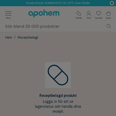
Använd kod: SOMMAR20 för 20% över 649kr
Årets Butik 2025 inom Skönhet
✓ Fri frakt
Meny
Recept
Profil
Favoriter
Kassa
✓ Rådgivning från farmaceuter & hudterapeuter
✓ Poäng på alla köp*
Hem
Receptbelagt
Receptbelagd produkt
Logga in för att se
lagerstatus och handla dina
recept.