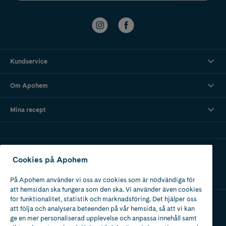
Kundservice
Om Apohem
Mina recept
Ladda ner vår app
Cookies på Apohem
På Apohem använder vi oss av cookies som är nödvändiga för
att hemsidan ska fungera som den ska. Vi använder även cookies
för funktionalitet, statistik och marknadsföring. Det hjälper oss
att följa och analysera beteenden på vår hemsida, så att vi kan
Apotek med tillstånd
ge en mer personaliserad upplevelse och anpassa innehåll samt
av Läkemedelsverket