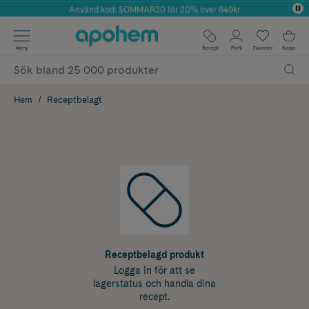
Använd kod: SOMMAR20 för 20% över 649kr
Årets Butik 2025 inom Skönhet
✓ Fri frakt
Meny
Recept
Profil
Favoriter
Kassa
✓ Rådgivning från farmaceuter & hudterapeuter
✓ Poäng på alla köp*
Hem
Receptbelagt
Receptbelagd produkt
Logga in för att se
lagerstatus och handla dina
recept.