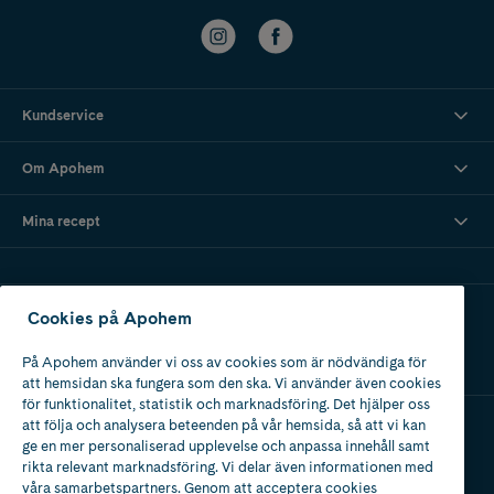
Kundservice
Om Apohem
Mina recept
Ladda ner vår app
Cookies på Apohem
På Apohem använder vi oss av cookies som är nödvändiga för
att hemsidan ska fungera som den ska. Vi använder även cookies
för funktionalitet, statistik och marknadsföring. Det hjälper oss
att följa och analysera beteenden på vår hemsida, så att vi kan
ge en mer personaliserad upplevelse och anpassa innehåll samt
Apotek med tillstånd
rikta relevant marknadsföring. Vi delar även informationen med
av Läkemedelsverket
våra samarbetspartners. Genom att acceptera cookies