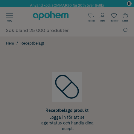
Använd kod: SOMMAR20 för 20% över 649kr
Årets Butik 2025 inom Skönhet
✓ Fri frakt
Meny
Recept
Profil
Favoriter
Kassa
✓ Rådgivning från farmaceuter & hudterapeuter
✓ Poäng på alla köp*
Hem
Receptbelagt
Receptbelagd produkt
Logga in för att se
lagerstatus och handla dina
recept.