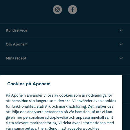
Kundservice
Om Apohem
Mina recept
Ladda ner vår app
Cookies på Apohem
På Apohem använder vi oss av cookies som är nödvändiga för
att hemsidan ska fungera som den ska. Vi använder även cookies
för funktionalitet, statistik och marknadsföring. Det hjälper oss
att följa och analysera beteenden på vår hemsida, så att vi kan
ge en mer personaliserad upplevelse och anpassa innehåll samt
Apotek med tillstånd
rikta relevant marknadsföring. Vi delar även informationen med
av Läkemedelsverket
våra samarbetspartners. Genom att acceptera cookies