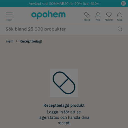
Använd kod: SOMMAR20 för 20% över 649kr
Årets Butik 2025 inom Skönhet
✓ Fri frakt
Meny
Recept
Profil
Favoriter
Kassa
✓ Rådgivning från farmaceuter & hudterapeuter
✓ Poäng på alla köp*
Hem
Receptbelagt
Receptbelagd produkt
Logga in för att se
lagerstatus och handla dina
recept.