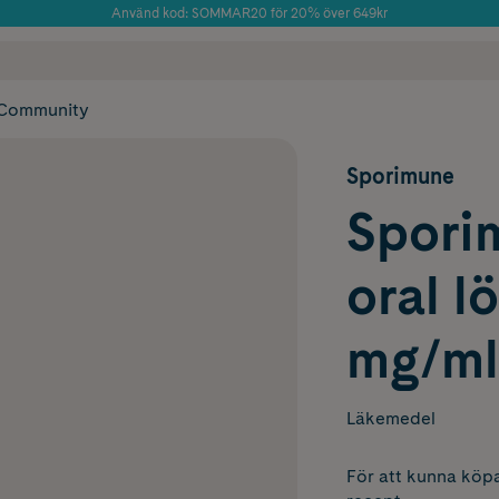
Använd kod: SOMMAR20 för 20% över 649kr
Årets Butik 2025 inom Skönhet
 frakt
✓ Rådgivning från farmaceuter & hudterapeuter
✓ Poäng på alla
Community
Sporimune
Sporim
oral l
mg/ml
Läkemedel
För att kunna köpa