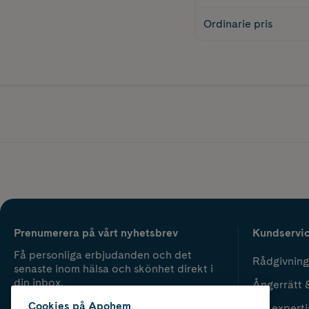
Ordinarie pris
Prenumerera på vårt nyhetsbrev
Kundservi
Få personliga erbjudanden och det
Rådgivning
senaste inom hälsa och skönhet direkt i
din inbox.
Ångerrätt 
Cookies på Apohem
Vår experti