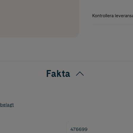
Fakta
belagt
476699