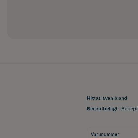
Hittas även bland
Receptbelagt
:
Recept
Varunummer