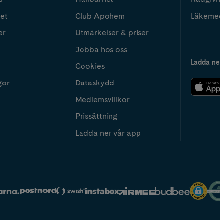
het
Club Apohem
Läkeme
er
Utmärkelser & priser
Jobba hos oss
Ladda ne
Cookies
gor
Dataskydd
Medlemsvillkor
Prissättning
Ladda ner vår app