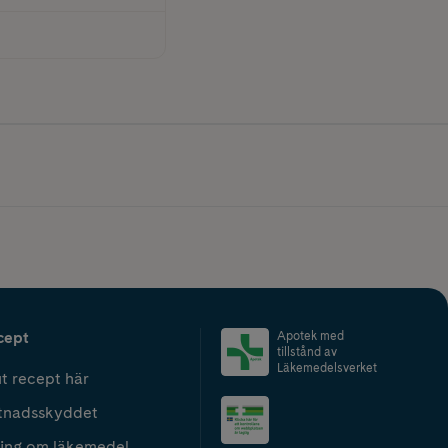
cept
Apotek med
tillstånd av
Läkemedelsverket
t recept här
tnadsskyddet
ing om läkemedel