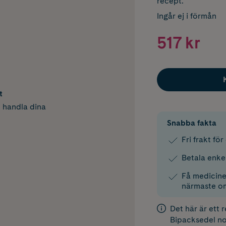
recept.
Ingår ej i förmån
517 kr
t
h handla dina
Snabba fakta
Fri frakt fö
Betala enke
Få medicinen
närmaste o
Det här är ett 
Bipacksedel
no