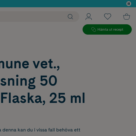
 köp*
Hämta ut recept
une vet.,
ösning 50
Flaska, 25 ml
 denna kan du i vissa fall behöva ett