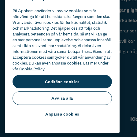
Fyll i mailadress
Skicka
Tillgänglig
På Apohem använder vi oss av cookies som är
nödvändiga för att hemsidan ska fungera som den ska.
Återkallels
Vi använder även cookies för funktionalitet, statistik
och marknadsföring. Det hjälper oss att följa och
Leveranser
analysera beteenden på vår hemsida, så att vi kan ge
en mer personaliserad upplevelse och anpassa innehåll
Köpvillkor
samt rikta relevant marknadsföring. Vi delar även
Vanliga frå
informationen med våra samarbetspartners. Genom att
acceptera cookies samtycker du till vår användning av
cookies. Du kan även anpassa cookies. Läs mer under
vår
Cookie Policy
Godkänn cookies
Avvisa alla
Anpassa cookies