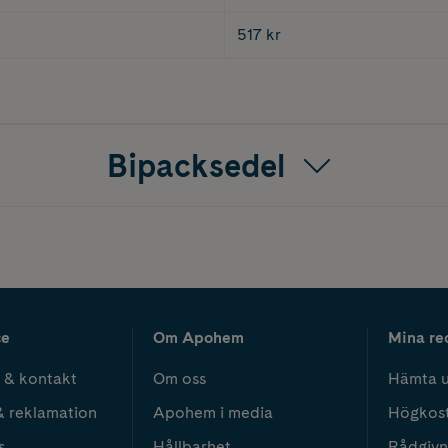
517 kr
Bipacksedel
ce
Om Apohem
Mina re
 & kontakt
Om oss
Hämta u
& reklamation
Apohem i media
Högkos
s
Hållbarhet
Rådgivn