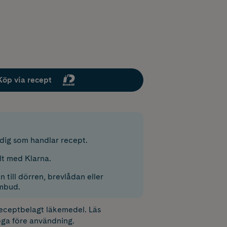
Köp via recept
r dig som handlar recept.
lt med Klarna.
 till dörren, brevlådan eller
mbud.
receptbelagt läkemedel. Läs
ga före användning.