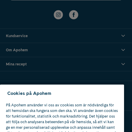
Kundservice
Om Apohem
Mina recept
Ladda ner vår app
Cookies på Apohem
På Apohem använder vi oss av cookies som är nödvändiga för
att hemsidan ska fungera som den ska. Vi använder även cookies
för funktionalitet, statistik och marknadsföring. Det hjälper oss
att följa och analysera beteenden på vår hemsida, så att vi kan
Apotek med tillstånd
ge en mer personaliserad upplevelse och anpassa innehåll samt
av Läkemedelsverket