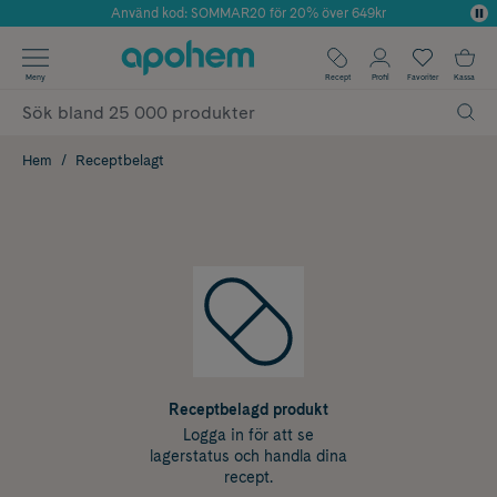
Använd kod: SOMMAR20 för 20% över 649kr
Årets Butik 2025 inom Skönhet
✓ Fri frakt
Meny
Recept
Profil
Favoriter
Kassa
✓ Rådgivning från farmaceuter & hudterapeuter
✓ Poäng på alla köp*
Hem
Receptbelagt
Receptbelagd produkt
Logga in för att se
lagerstatus och handla dina
recept.