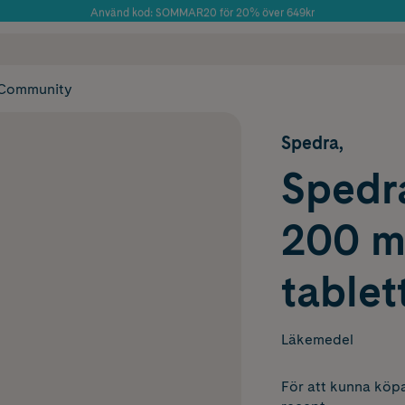
Använd kod: SOMMAR20 för 20% över 649kr
Årets Butik 2025 inom Skönhet
 frakt
✓ Rådgivning från farmaceuter & hudterapeuter
✓ Poäng på alla
Community
Spedra,
Spedra
200 mg
tablet
Läkemedel
För att kunna köpa