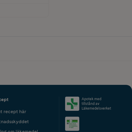
cept
Apotek med
tillstånd av
Läkemedelsverket
t recept här
tnadsskyddet
ing om läkemedel