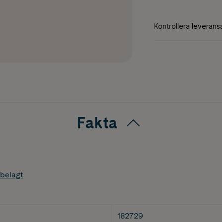
Fakta
belagt
182729