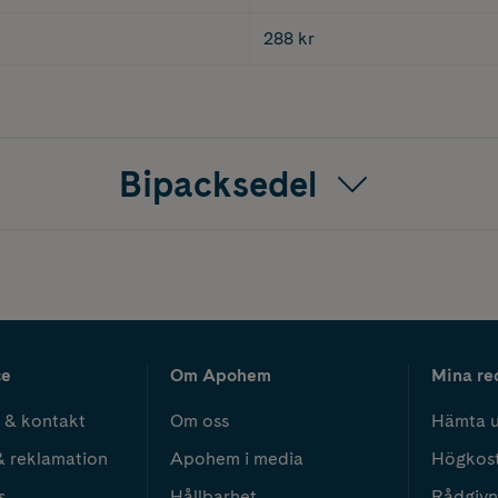
288 kr
Bipacksedel
ce
Om Apohem
Mina re
 & kontakt
Om oss
Hämta u
& reklamation
Apohem i media
Högkos
s
Hållbarhet
Rådgivn