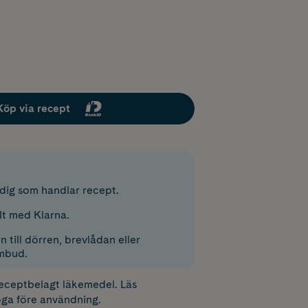
Köp via recept
r dig som handlar recept.
lt med Klarna.
 till dörren, brevlådan eller
mbud.
receptbelagt läkemedel. Läs
ga före användning.