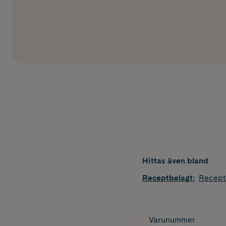
Hittas även bland
Receptbelagt
:
Recept
Varunummer