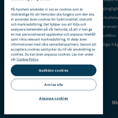
Fyll i mailadress
Skicka
Tillgänglig
På Apohem använder vi oss av cookies som är
nödvändiga för att hemsidan ska fungera som den ska.
Återkallels
Vi använder även cookies för funktionalitet, statistik
och marknadsföring. Det hjälper oss att följa och
Leveranser
analysera beteenden på vår hemsida, så att vi kan ge
en mer personaliserad upplevelse och anpassa innehåll
Köpvillkor
samt rikta relevant marknadsföring. Vi delar även
Vanliga frå
informationen med våra samarbetspartners. Genom att
acceptera cookies samtycker du till vår användning av
cookies. Du kan även anpassa cookies. Läs mer under
vår
Cookie Policy
Godkänn cookies
Avvisa alla
Anpassa cookies