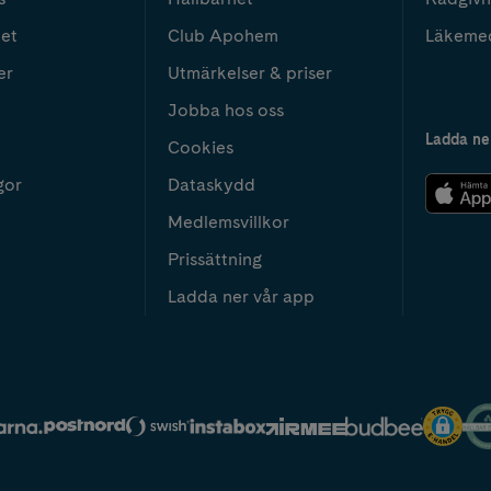
het
Club Apohem
Läkeme
er
Utmärkelser & priser
Jobba hos oss
Ladda ne
Cookies
gor
Dataskydd
Medlemsvillkor
Prissättning
Ladda ner vår app