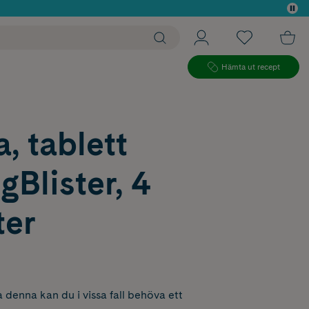
 köp*
Hämta ut recept
, tablett
Blister, 4
ter
 denna kan du i vissa fall behöva ett