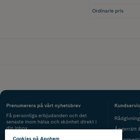
Ordinarie pris
Prenumerera på vårt nyhetsbrev
Kundservi
Få personliga erbjudanden och det
Rådgivning
senaste inom hälsa och skönhet direkt i
din inbox.
Ångerrätt 
Cookies på Apohem
Vår experti