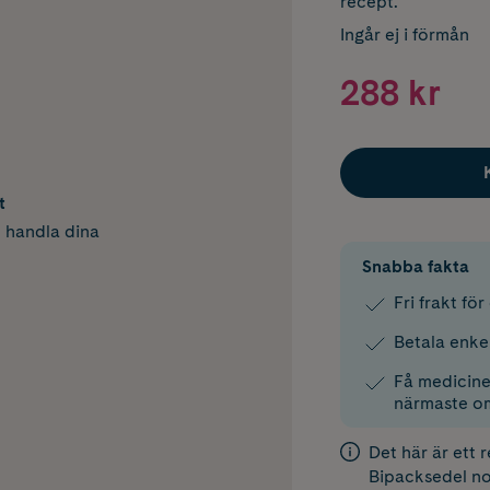
recept.
Ingår ej i förmån
288 kr
t
h handla dina
Snabba fakta
Fri frakt fö
Betala enke
Få medicinen
närmaste o
Det här är ett 
Bipacksedel
no