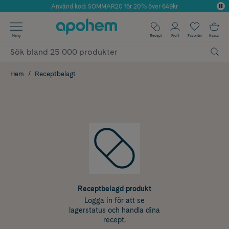
Använd kod: SOMMAR20 för 20% över 649kr
Årets Butik 2025 inom Skönhet
✓ Fri frakt
Meny
Recept
Profil
Favoriter
Kassa
✓ Rådgivning från farmaceuter & hudterapeuter
✓ Poäng på alla köp*
Hem
Receptbelagt
Receptbelagd produkt
Logga in för att se
lagerstatus och handla dina
recept.