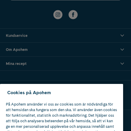
Kundservice
Om Apohem
Mina recept
Ladda ner vår app
Cookies på Apohem
På Apohem använder vi oss av cookies som är nödvändiga för
att hemsidan ska fungera som den ska. Vi använder även cookies
för funktionalitet, statistik och marknadsföring. Det hjälper oss
att följa och analysera beteenden på vår hemsida, så att vi kan
Apotek med tillstånd
ge en mer personaliserad upplevelse och anpassa innehåll samt
av Läkemedelsverket