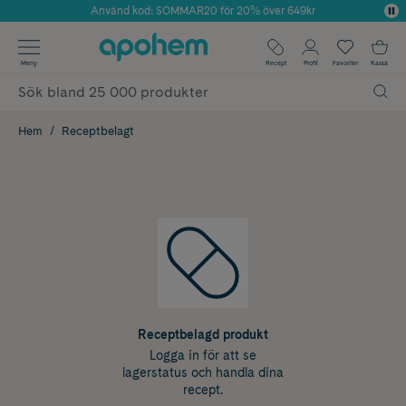
Använd kod: SOMMAR20 för 20% över 649kr
Årets Butik 2025 inom Skönhet
✓ Fri frakt
Meny
Recept
Profil
Favoriter
Kassa
✓ Rådgivning från farmaceuter & hudterapeuter
✓ Poäng på alla köp*
Hem
Receptbelagt
Receptbelagd produkt
Logga in för att se
lagerstatus och handla dina
recept.