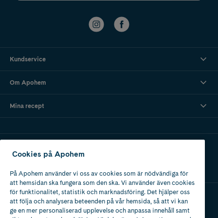
Kundservice
Om Apohem
Mina recept
Ladda ner vår app
Cookies på Apohem
På Apohem använder vi oss av cookies som är nödvändiga för
att hemsidan ska fungera som den ska. Vi använder även cookies
för funktionalitet, statistik och marknadsföring. Det hjälper oss
att följa och analysera beteenden på vår hemsida, så att vi kan
Apotek med tillstånd
ge en mer personaliserad upplevelse och anpassa innehåll samt
av Läkemedelsverket