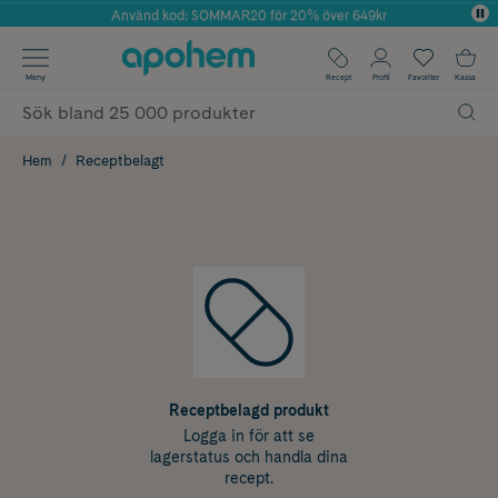
Använd kod: SOMMAR20 för 20% över 649kr
Årets Butik 2025 inom Skönhet
✓ Fri frakt
Meny
Recept
Profil
Favoriter
Kassa
✓ Rådgivning från farmaceuter & hudterapeuter
✓ Poäng på alla köp*
Hem
Receptbelagt
Receptbelagd produkt
Logga in för att se
lagerstatus och handla dina
recept.