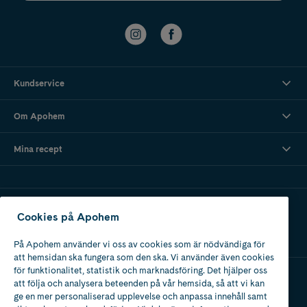
Kundservice
Om Apohem
Mina recept
Ladda ner vår app
Cookies på Apohem
På Apohem använder vi oss av cookies som är nödvändiga för
att hemsidan ska fungera som den ska. Vi använder även cookies
för funktionalitet, statistik och marknadsföring. Det hjälper oss
att följa och analysera beteenden på vår hemsida, så att vi kan
Apotek med tillstånd
ge en mer personaliserad upplevelse och anpassa innehåll samt
av Läkemedelsverket