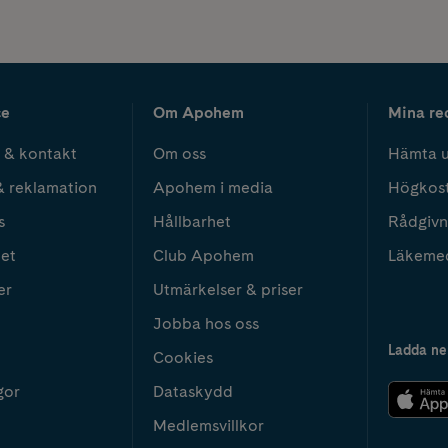
ce
Om Apohem
Mina re
 & kontakt
Om oss
Hämta u
& reklamation
Apohem i media
Högkos
s
Hållbarhet
Rådgivn
het
Club Apohem
Läkeme
er
Utmärkelser & priser
Jobba hos oss
Ladda ne
Cookies
gor
Dataskydd
Medlemsvillkor