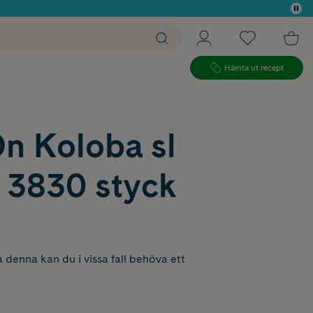
 köp*
Hämta ut recept
n Koloba sl
i 3830 styck
 denna kan du i vissa fall behöva ett