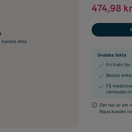
474,98 kr
t
h handla dina
Snabba fakta
Fri frakt fö
Betala enke
Få medicinen
närmaste o
Det här är ett 
Bipacksedel
no