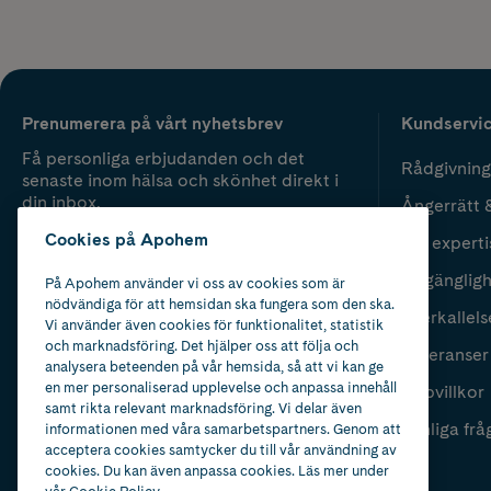
Prenumerera på vårt nyhetsbrev
Kundservi
Få personliga erbjudanden och det
Rådgivning
senaste inom hälsa och skönhet direkt i
din inbox.
Ångerrätt 
Cookies på Apohem
Vår experti
Fyll i mailadress
Skicka
Tillgänglig
På Apohem använder vi oss av cookies som är
nödvändiga för att hemsidan ska fungera som den ska.
Återkallels
Vi använder även cookies för funktionalitet, statistik
och marknadsföring. Det hjälper oss att följa och
Leveranser
analysera beteenden på vår hemsida, så att vi kan ge
en mer personaliserad upplevelse och anpassa innehåll
Köpvillkor
samt rikta relevant marknadsföring. Vi delar även
Vanliga frå
informationen med våra samarbetspartners. Genom att
acceptera cookies samtycker du till vår användning av
cookies. Du kan även anpassa cookies. Läs mer under