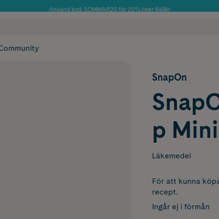
Använd kod: SOMMAR20 för 20% över 649kr
Årets Butik 2025 inom Skönhet
 frakt
✓ Rådgivning från farmaceuter & hudterapeuter
✓ Poäng på alla
Community
SnapOn
SnapO
p Min
Läkemedel
För att kunna köpa
recept.
Ingår ej i förmån