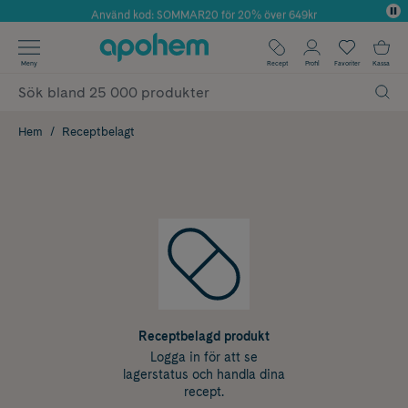
Använd kod: SOMMAR20 för 20% över 649kr
Årets Butik 2025 inom Skönhet
✓ Fri frakt
Meny
Recept
Profil
Favoriter
Kassa
✓ Rådgivning från farmaceuter & hudterapeuter
✓ Poäng på alla köp*
Hem
Receptbelagt
Receptbelagd produkt
Logga in för att se
lagerstatus och handla dina
recept.