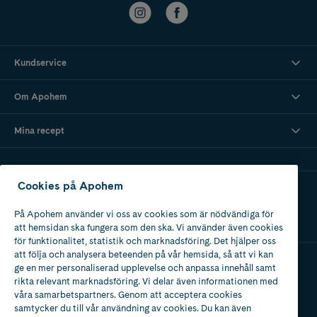
Kundservice
Om Apohem
Mina recept
Cookies på Apohem
Ladda ner vår app
På Apohem använder vi oss av cookies som är nödvändiga för
att hemsidan ska fungera som den ska. Vi använder även cookies
för funktionalitet, statistik och marknadsföring. Det hjälper oss
att följa och analysera beteenden på vår hemsida, så att vi kan
ge en mer personaliserad upplevelse och anpassa innehåll samt
Apotek med tillstånd
rikta relevant marknadsföring. Vi delar även informationen med
av Läkemedelsverket
våra samarbetspartners. Genom att acceptera cookies
samtycker du till vår användning av cookies. Du kan även