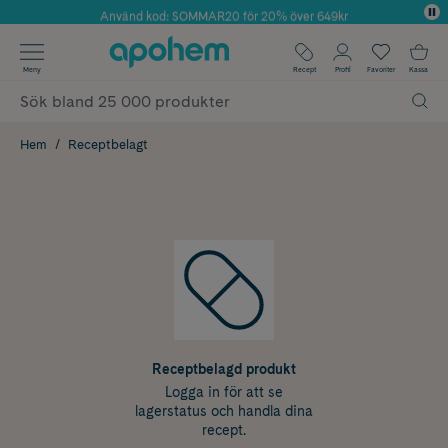
Använd kod: SOMMAR20 för 20% över 649kr
Årets Butik 2025 inom Skönhet
✓ Fri frakt
Meny
Recept
Profil
Favoriter
Kassa
✓ Rådgivning från farmaceuter & hudterapeuter
✓ Poäng på alla köp*
Hem
Receptbelagt
Receptbelagd produkt
Logga in för att se
lagerstatus och handla dina
recept.