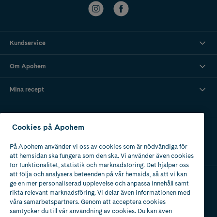
Kundservice
Om Apohem
Mina recept
Cookies på Apohem
Ladda ner vår app
På Apohem använder vi oss av cookies som är nödvändiga för
att hemsidan ska fungera som den ska. Vi använder även cookies
för funktionalitet, statistik och marknadsföring. Det hjälper oss
att följa och analysera beteenden på vår hemsida, så att vi kan
ge en mer personaliserad upplevelse och anpassa innehåll samt
Apotek med tillstånd
rikta relevant marknadsföring. Vi delar även informationen med
av Läkemedelsverket
våra samarbetspartners. Genom att acceptera cookies
samtycker du till vår användning av cookies. Du kan även