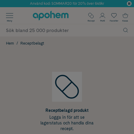
Använd kod: SOMMAR20 för 20% över 649kr
Årets Butik 2025 inom Skönhet
✓ Fri frakt
Meny
Recept
Profil
Favoriter
Kassa
✓ Rådgivning från farmaceuter & hudterapeuter
✓ Poäng på alla köp*
Hem
Receptbelagt
Receptbelagd produkt
Logga in för att se
lagerstatus och handla dina
recept.