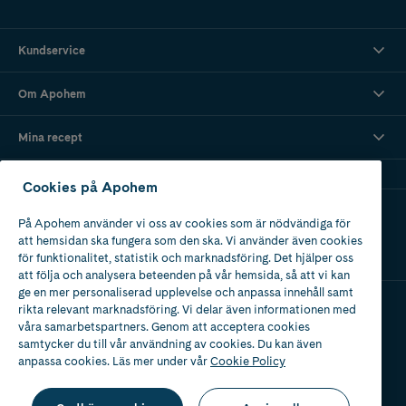
Kundservice
Om Apohem
Mina recept
Cookies på Apohem
Ladda ner vår app
På Apohem använder vi oss av cookies som är nödvändiga för
att hemsidan ska fungera som den ska. Vi använder även cookies
för funktionalitet, statistik och marknadsföring. Det hjälper oss
att följa och analysera beteenden på vår hemsida, så att vi kan
ge en mer personaliserad upplevelse och anpassa innehåll samt
rikta relevant marknadsföring. Vi delar även informationen med
våra samarbetspartners. Genom att acceptera cookies
Apotek med tillstånd
av Läkemedelsverket
samtycker du till vår användning av cookies. Du kan även
anpassa cookies. Läs mer under vår
Cookie Policy