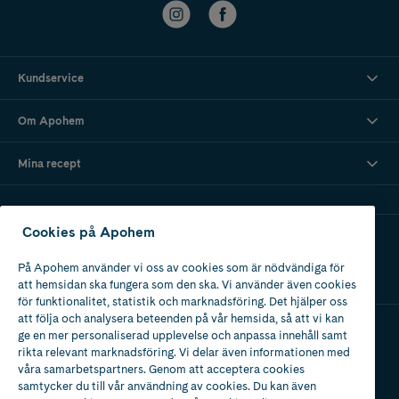
Kundservice
Om Apohem
Mina recept
Cookies på Apohem
Ladda ner vår app
På Apohem använder vi oss av cookies som är nödvändiga för
att hemsidan ska fungera som den ska. Vi använder även cookies
för funktionalitet, statistik och marknadsföring. Det hjälper oss
att följa och analysera beteenden på vår hemsida, så att vi kan
ge en mer personaliserad upplevelse och anpassa innehåll samt
Apotek med tillstånd
rikta relevant marknadsföring. Vi delar även informationen med
av Läkemedelsverket
våra samarbetspartners. Genom att acceptera cookies
samtycker du till vår användning av cookies. Du kan även