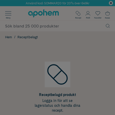
Använd kod: SOMMAR20 för 20% över 649kr
Årets Butik 2025 inom Skönhet
✓ Fri frakt
Meny
Recept
Profil
Favoriter
Kassa
✓ Rådgivning från farmaceuter & hudterapeuter
✓ Poäng på alla köp*
Hem
Receptbelagt
Receptbelagd produkt
Logga in för att se
lagerstatus och handla dina
recept.