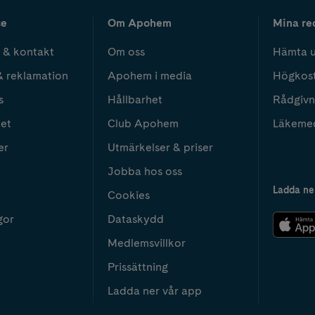
ce
Om Apohem
Mina re
 & kontakt
Om oss
Hämta u
& reklamation
Apohem i media
Högkos
s
Hållbarhet
Rådgivn
het
Club Apohem
Läkeme
er
Utmärkelser & priser
Jobba hos oss
Ladda ne
Cookies
gor
Dataskydd
Medlemsvillkor
Prissättning
Ladda ner vår app