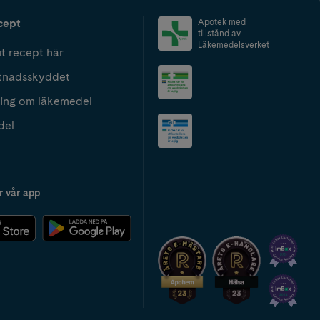
cept
Apotek med
tillstånd av
Läkemedelsverket
t recept här
tnadsskyddet
ing om läkemedel
del
r vår app
2024