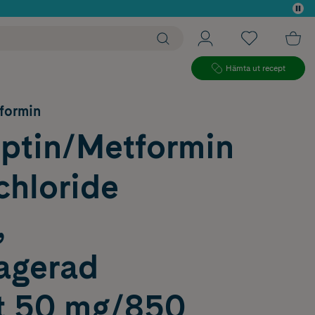
 köp*
Hämta ut recept
tformin
iptin/Metformin
chloride
,
ragerad
tt 50 mg/850