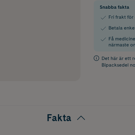
Snabba fakta
Fri frakt fö
Betala enke
Få medicinen
närmaste o
Det här är ett 
Bipacksedel
no
Fakta