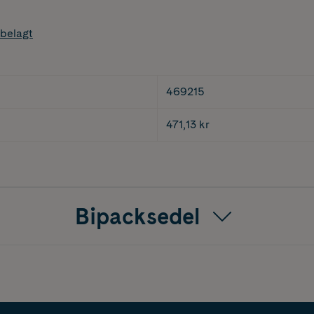
belagt
469215
471,13 kr
Bipacksedel