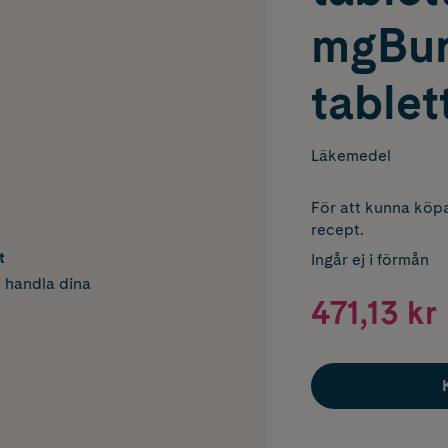
mgBur
tablet
Läkemedel
För att kunna köpa
recept.
t
Ingår ej i förmån
h handla dina
471,13 kr