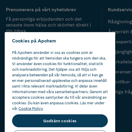
Prenumerera på vårt nyhetsbrev
Kundservi
Få personliga erbjudanden och det
Rådgivning
senaste inom hälsa och skönhet direkt i
din inbox.
Ångerrätt 
Cookies på Apohem
Vår experti
Fyll i mailadress
Skicka
Tillgänglig
På Apohem använder vi oss av cookies som är
nödvändiga för att hemsidan ska fungera som den ska.
Återkallels
Vi använder även cookies för funktionalitet, statistik
och marknadsföring. Det hjälper oss att följa och
Leveranser
analysera beteenden på vår hemsida, så att vi kan ge
en mer personaliserad upplevelse och anpassa innehåll
Köpvillkor
samt rikta relevant marknadsföring. Vi delar även
Vanliga frå
informationen med våra samarbetspartners. Genom att
acceptera cookies samtycker du till vår användning av
cookies. Du kan även anpassa cookies. Läs mer under
vår
Cookie Policy
Godkänn cookies