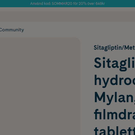
Använd kod: SOMMAR20 för 20% över 649kr
Årets Butik 2025 inom Skönhet
 frakt
✓ Rådgivning från farmaceuter & hudterapeuter
✓ Poäng på alla
Community
Sitagliptin/Me
Sitagl
hydro
Mylan
filmd
table