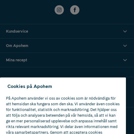
Kundservice
Om Apohem
Mina recept
Ladda ner vår app
Cookies på Apohem
På Apohem använder vi oss av cookies som är nödvändiga för
att hemsidan ska fungera som den ska. Vi använder även cookies
för funktionalitet, statistik och marknadsföring. Det hjälper oss
att följa och analysera beteenden på vår hemsida, så att vi kan
ge en mer personaliserad upplevelse och anpassa innehåll samt
Apotek med tillstånd
rikta relevant marknadsföring. Vi delar även informationen med
av Läkemedelsverket
våra samarbetspartners. Genom att acceptera cookies