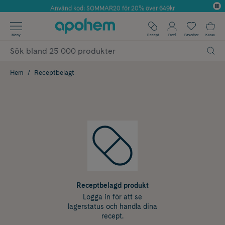
Använd kod: SOMMAR20 för 20% över 649kr
Årets Butik 2025 inom Skönhet
✓ Fri frakt
Meny
Recept
Profil
Favoriter
Kassa
✓ Rådgivning från farmaceuter & hudterapeuter
✓ Poäng på alla köp*
Hem
Receptbelagt
Receptbelagd produkt
Logga in för att se
lagerstatus och handla dina
recept.