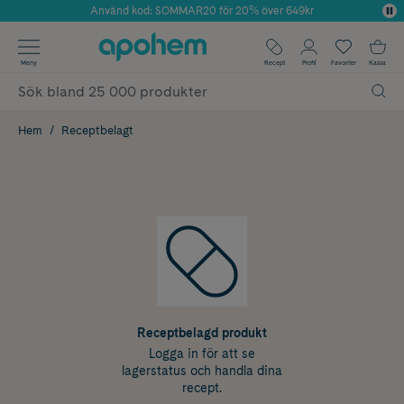
Använd kod: SOMMAR20 för 20% över 649kr
Årets Butik 2025 inom Skönhet
✓ Fri frakt
Meny
Recept
Profil
Favoriter
Kassa
✓ Rådgivning från farmaceuter & hudterapeuter
✓ Poäng på alla köp*
Hem
Receptbelagt
Receptbelagd produkt
Logga in för att se
lagerstatus och handla dina
recept.