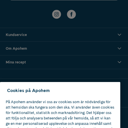
Kundservice
Om Apohem
Mina recept
Ladda ner vår app
Cookies på Apohem
På Apohem använder vi oss av cookies som är nödvändiga för
att hemsidan ska fungera som den ska. Vi använder även cookies
för funktionalitet, statistik och marknadsföring. Det hjälper oss
att följa och analysera beteenden på vår hemsida, så att vi kan
Apotek med tillstånd
ge en mer personaliserad upplevelse och anpassa innehåll samt
av Läkemedelsverket