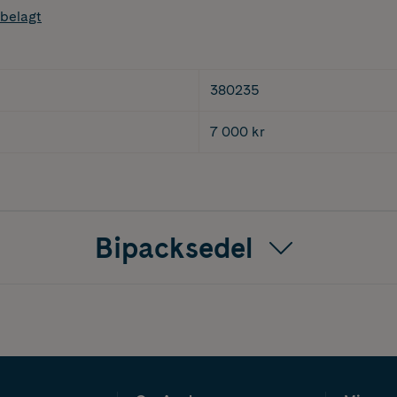
belagt
380235
7 000 kr
Bipacksedel