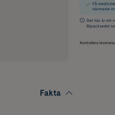
Få medicinen
närmaste o
Det här är ett 
Bipacksedel
no
Fakta