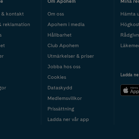
ce
Om Apohem
Mina re
 & kontakt
Om oss
Hämta u
& reklamation
Apohem i media
Högkos
s
Hållbarhet
Rådgivn
het
Club Apohem
Läkeme
er
Utmärkelser & priser
Jobba hos oss
Ladda ne
Cookies
gor
Dataskydd
Medlemsvillkor
Prissättning
Ladda ner vår app