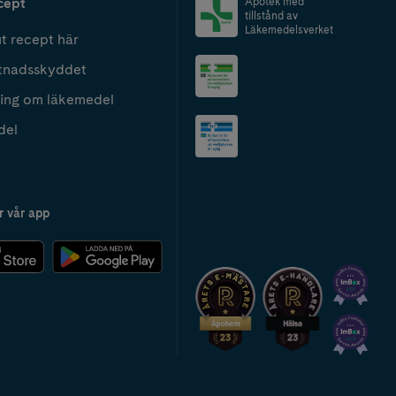
cept
Apotek med
tillstånd av
Läkemedelsverket
t recept här
tnadsskyddet
ing om läkemedel
del
r vår app
2024