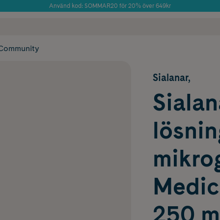
Använd kod: SOMMAR20 för 20% över 649kr
Årets Butik 2025 inom Skönhet
 frakt
✓ Rådgivning från farmaceuter & hudterapeuter
✓ Poäng på alla
Community
Sialanar,
Sialan
lösni
mikro
Medic
250 m