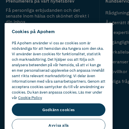
Prenumerera på vårt nyhetsbrev
Kundservi
Få personliga erbjudanden och det
Rådgivning
senaste inom hälsa och skönhet direkt i
din inbox.
Ångerrätt 
Cookies på Apohem
Vår experti
Fyll i mailadress
Skicka
Tillgänglig
På Apohem använder vi oss av cookies som är
nödvändiga för att hemsidan ska fungera som den ska.
Återkallels
Vi använder även cookies för funktionalitet, statistik
och marknadsföring. Det hjälper oss att följa och
Leveranser
analysera beteenden på vår hemsida, så att vi kan ge
en mer personaliserad upplevelse och anpassa innehåll
Köpvillkor
samt rikta relevant marknadsföring. Vi delar även
Vanliga frå
informationen med våra samarbetspartners. Genom att
acceptera cookies samtycker du till vår användning av
cookies. Du kan även anpassa cookies. Läs mer under
vår
Cookie Policy
Godkänn cookies
Avvisa alla