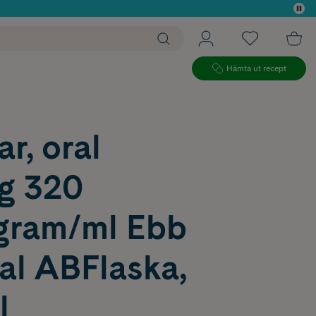
 köp*
Hämta ut recept
ar, oral
ng 320
gram/ml Ebb
al ABFlaska,
l