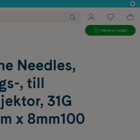
 köp*
Hämta ut recept
ne Needles,
s-, till
jektor, 31G
m x 8mm100