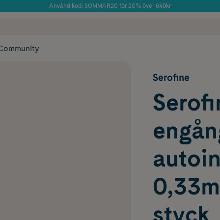
Använd kod: SOMMAR20 för 20% över 649kr
Årets Butik 2025 inom Skönhet
 frakt
✓ Rådgivning från farmaceuter & hudterapeuter
✓ Poäng på alla
Community
Serofine
Serofi
engång
autoin
0,33m
styck