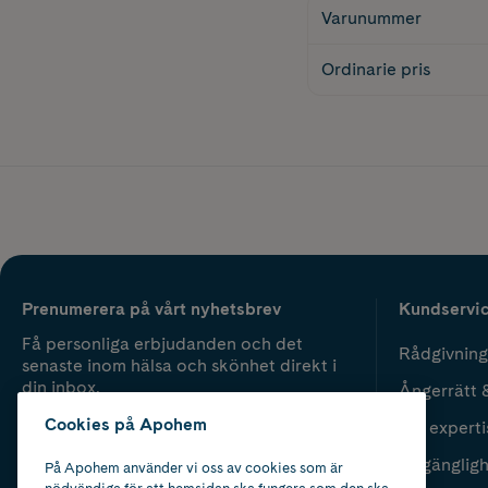
Varunummer
Ordinarie pris
Prenumerera på vårt nyhetsbrev
Kundservi
Få personliga erbjudanden och det
Rådgivning
senaste inom hälsa och skönhet direkt i
din inbox.
Ångerrätt 
Cookies på Apohem
Vår experti
Fyll i mailadress
Skicka
Tillgänglig
På Apohem använder vi oss av cookies som är