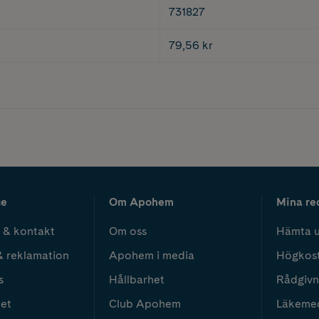
731827
79,56 kr
ce
Om Apohem
Mina re
 & kontakt
Om oss
Hämta u
& reklamation
Apohem i media
Högkos
s
Hållbarhet
Rådgivn
het
Club Apohem
Läkeme