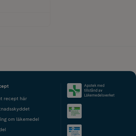
cept
Apotek med
tillstånd av
Läkemedelsverket
t recept här
tnadsskyddet
ing om läkemedel
del