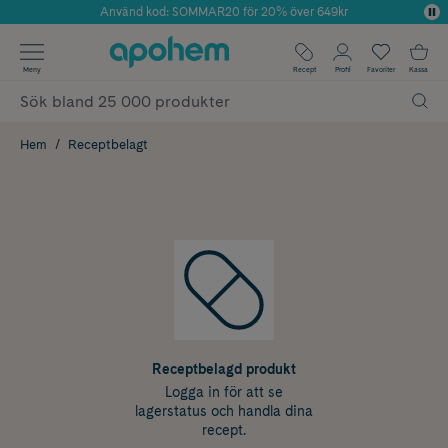
Använd kod: SOMMAR20 för 20% över 649kr
Årets Butik 2025 inom Skönhet
✓ Fri frakt
Meny
Recept
Profil
Favoriter
Kassa
✓ Rådgivning från farmaceuter & hudterapeuter
✓ Poäng på alla köp*
Hem
Receptbelagt
Receptbelagd produkt
Logga in för att se
lagerstatus och handla dina
recept.