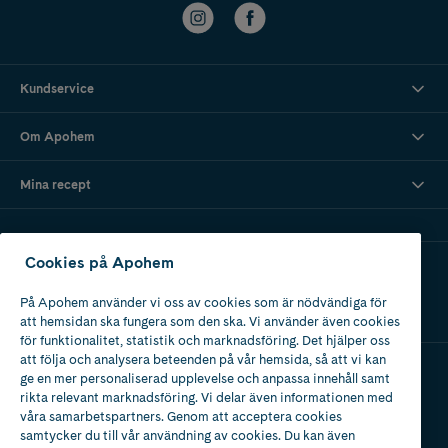
Kundservice
Om Apohem
Mina recept
Cookies på Apohem
Ladda ner vår app
På Apohem använder vi oss av cookies som är nödvändiga för
att hemsidan ska fungera som den ska. Vi använder även cookies
för funktionalitet, statistik och marknadsföring. Det hjälper oss
att följa och analysera beteenden på vår hemsida, så att vi kan
ge en mer personaliserad upplevelse och anpassa innehåll samt
Apotek med tillstånd
rikta relevant marknadsföring. Vi delar även informationen med
av Läkemedelsverket
våra samarbetspartners. Genom att acceptera cookies
samtycker du till vår användning av cookies. Du kan även