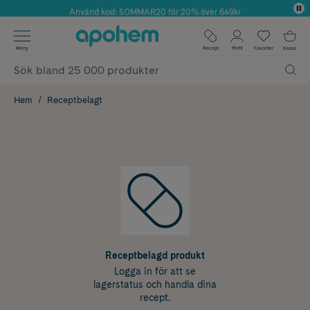
Använd kod: SOMMAR20 för 20% över 649kr
Årets Butik 2025 inom Skönhet
✓ Fri frakt
Meny
Recept
Profil
Favoriter
Kassa
✓ Rådgivning från farmaceuter & hudterapeuter
✓ Poäng på alla köp*
Hem
Receptbelagt
Receptbelagd produkt
Logga in för att se
lagerstatus och handla dina
recept.