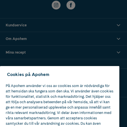
Kundservice
Om Apohem
Mina recept
Cookies på Apohem
Ladda ner vår app
På Apohem använder vi oss av cookies som är nödvändiga för
att hemsidan ska fungera som den ska. Vi använder även cookies
för funktionalitet, statistik och marknadsföring. Det hjälper oss
att följa och analysera beteenden på vår hemsida, så att vi kan
ge en mer personaliserad upplevelse och anpassa innehåll samt
Apotek med tillstånd
rikta relevant marknadsföring. Vi delar även informationen med
av Läkemedelsverket
våra samarbetspartners. Genom att acceptera cookies
samtycker du till vår användning av cookies. Du kan även