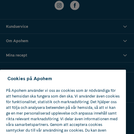
Kundservice
Om Apohem
Mina recept
Cookies på Apohem
Ladda ner vår app
På Apohem använder vi oss av cookies som är nödvändiga för
att hemsidan ska fungera som den ska. Vi använder även cookies
för funktionalitet, statistik och marknadsföring. Det hjälper oss
att följa och analysera beteenden på vår hemsida, så att vi kan
ge en mer personaliserad upplevelse och anpassa innehåll samt
Apotek med tillstånd
rikta relevant marknadsföring. Vi delar även informationen med
av Läkemedelsverket
våra samarbetspartners. Genom att acceptera cookies
samtycker du till vår användning av cookies. Du kan även