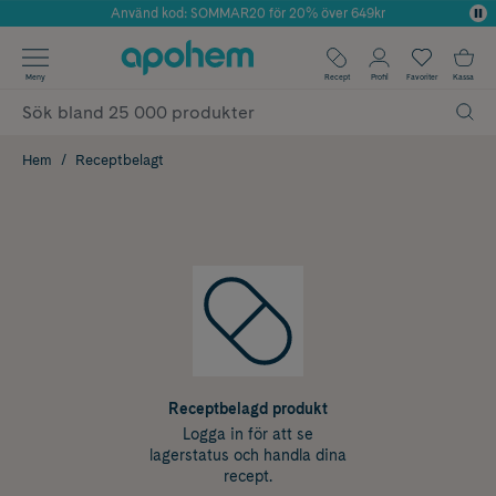
Använd kod: SOMMAR20 för 20% över 649kr
Årets Butik 2025 inom Skönhet
✓ Fri frakt
Meny
Recept
Profil
Favoriter
Kassa
✓ Rådgivning från farmaceuter & hudterapeuter
✓ Poäng på alla köp*
Hem
Receptbelagt
Receptbelagd produkt
Logga in för att se
lagerstatus och handla dina
recept.