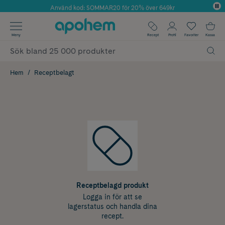
Använd kod: SOMMAR20 för 20% över 649kr
Årets Butik 2025 inom Skönhet
✓ Fri frakt
Meny
Recept
Profil
Favoriter
Kassa
✓ Rådgivning från farmaceuter & hudterapeuter
✓ Poäng på alla köp*
Hem
Receptbelagt
Receptbelagd produkt
Logga in för att se
lagerstatus och handla dina
recept.