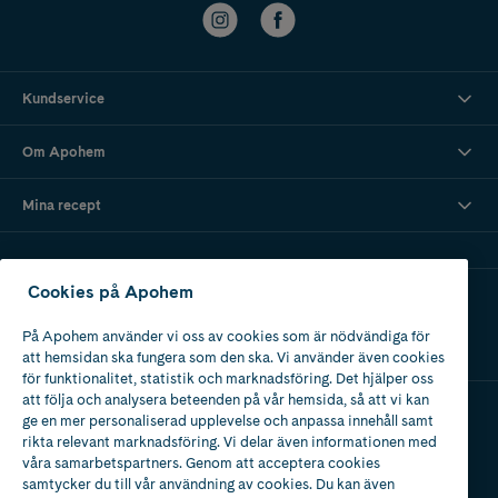
Kundservice
Om Apohem
Mina recept
Cookies på Apohem
Ladda ner vår app
På Apohem använder vi oss av cookies som är nödvändiga för
att hemsidan ska fungera som den ska. Vi använder även cookies
för funktionalitet, statistik och marknadsföring. Det hjälper oss
att följa och analysera beteenden på vår hemsida, så att vi kan
ge en mer personaliserad upplevelse och anpassa innehåll samt
Apotek med tillstånd
rikta relevant marknadsföring. Vi delar även informationen med
av Läkemedelsverket
våra samarbetspartners. Genom att acceptera cookies
samtycker du till vår användning av cookies. Du kan även