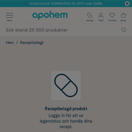
Använd kod: SOMMAR20 för 20% över 649kr
Årets Butik 2025 inom Skönhet
✓ Fri frakt
Meny
Recept
Profil
Favoriter
Kassa
✓ Rådgivning från farmaceuter & hudterapeuter
✓ Poäng på alla köp*
Hem
Receptbelagt
Receptbelagd produkt
Logga in för att se
lagerstatus och handla dina
recept.