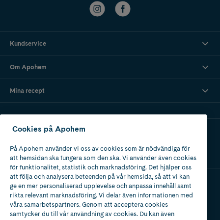
Kundservice
Om Apohem
Mina recept
Cookies på Apohem
Ladda ner vår app
På Apohem använder vi oss av cookies som är nödvändiga för
att hemsidan ska fungera som den ska. Vi använder även cookies
för funktionalitet, statistik och marknadsföring. Det hjälper oss
att följa och analysera beteenden på vår hemsida, så att vi kan
ge en mer personaliserad upplevelse och anpassa innehåll samt
Apotek med tillstånd
rikta relevant marknadsföring. Vi delar även informationen med
av Läkemedelsverket
våra samarbetspartners. Genom att acceptera cookies
samtycker du till vår användning av cookies. Du kan även