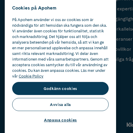
Cookies på Apohem
Vår experti
Fyll i mailadress
Skicka
Tillgänglig
På Apohem använder vi oss av cookies som är
nödvändiga för att hemsidan ska fungera som den ska.
Återkallels
Vi använder även cookies för funktionalitet, statistik
och marknadsföring. Det hjälper oss att följa och
Leveranser
analysera beteenden på vår hemsida, så att vi kan ge
en mer personaliserad upplevelse och anpassa innehåll
Köpvillkor
samt rikta relevant marknadsföring. Vi delar även
Vanliga frå
informationen med våra samarbetspartners. Genom att
acceptera cookies samtycker du till vår användning av
cookies. Du kan även anpassa cookies. Läs mer under
vår
Cookie Policy
Godkänn cookies
Avvisa alla
Anpassa cookies