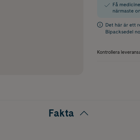
Få medicinen
närmaste o
Det här är ett 
Bipacksedel
no
Fakta