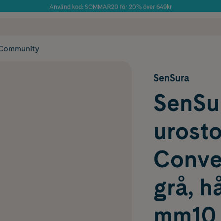
Använd kod: SOMMAR20 för 20% över 649kr
Årets Butik 2025 inom Skönhet
 frakt
✓ Rådgivning från farmaceuter & hudterapeuter
✓ Poäng på alla
Community
SenSura
SenSur
urost
Convex
grå, h
mm10 