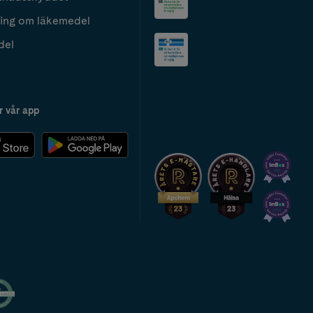
ing om läkemedel
del
r vår app
2024