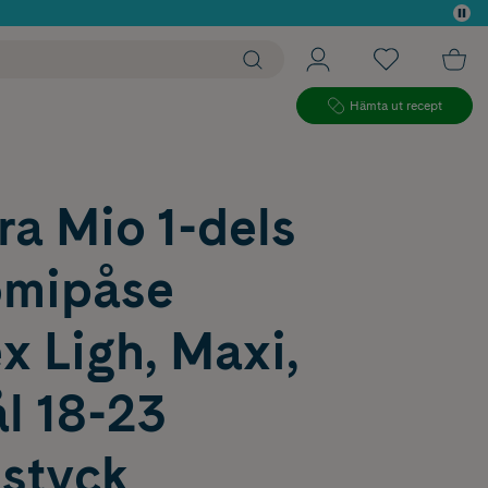
 köp*
Hämta ut recept
a Mio 1-dels
omipåse
 Ligh, Maxi,
ål 18-23
styck