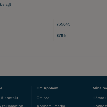
belagt
735645
879 kr
ce
Om Apohem
Mina re
 & kontakt
Om oss
Hämta u
& reklamation
Apohem i media
Högkos