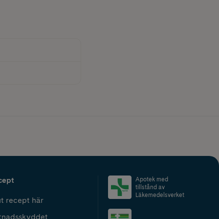
cept
Apotek med
tillstånd av
Läkemedelsverket
t recept här
tnadsskyddet