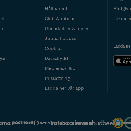
s
Hållbarhet
Rådgivn
het
Club Apohem
Läkeme
er
Utmärkelser & priser
Jobba hos oss
Ladda ne
Cookies
gor
Dataskydd
Medlemsvillkor
Prissättning
Ladda ner vår app