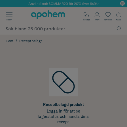
Använd kod: SOMMAR20 för 20% över 649kr
Årets Butik 2025 inom Skönhet
✓ Fri frakt
Meny
Recept
Profil
Favoriter
Kassa
✓ Rådgivning från farmaceuter & hudterapeuter
✓ Poäng på alla köp*
Hem
Receptbelagt
Receptbelagd produkt
Logga in för att se
lagerstatus och handla dina
recept.