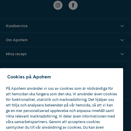
Kundservice
Om Apohem
Mina recept
Cookies på Apohem
Ladda ner vår app
På Apohem använder vi oss av cookies som är nödvändiga för
att hemsidan ska fungera som den ska. Vi använder även cookies
för funktionalitet, statistik och marknadsföring. Det hjälper oss
att följa och analysera beteenden på vår hemsida, så att vi kan
ge en mer personaliserad upplevelse och anpassa innehåll samt
Apotek med tillstånd
rikta relevant marknadsföring. Vi delar även informationen med
av Läkemedelsverket
våra samarbetspartners. Genom att acceptera cookies
samtycker du till vår användning av cookies. Du kan även