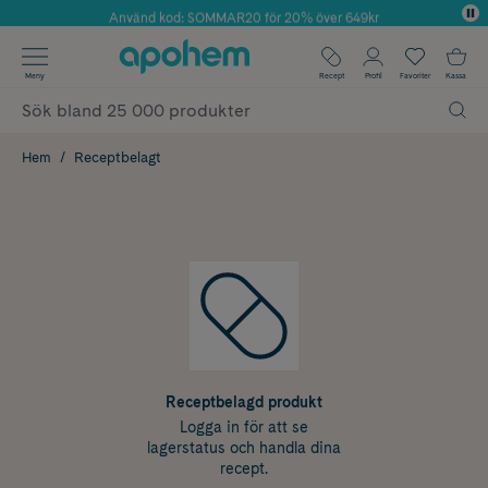
Använd kod: SOMMAR20 för 20% över 649kr
Årets Butik 2025 inom Skönhet
✓ Fri frakt
Meny
Recept
Profil
Favoriter
Kassa
✓ Rådgivning från farmaceuter & hudterapeuter
✓ Poäng på alla köp*
Hem
Receptbelagt
Receptbelagd produkt
Logga in för att se
lagerstatus och handla dina
recept.