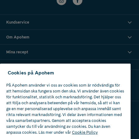
Kundservice
Om Apohem
Mina recept
Cookies på Apohem
Ladda ner vår app
På Apohem använder vi oss av cookies som är nödvändiga för
att hemsidan ska fungera som den ska. Vi använder även cookies
för funktionalitet, statistik och marknadsföring. Det hjälper oss
att följa och analysera beteenden på vår hemsida, så att vi kan
ge en mer personaliserad upplevelse och anpassa innehåll samt
rikta relevant marknadsföring. Vi delar även informationen med
Apotek med tillstånd
våra samarbetspartners. Genom att acceptera cookies
av Läkemedelsverket
samtycker du till vår användning av cookies. Du kan även
anpassa cookies. Läs mer under vår
Cookie Policy