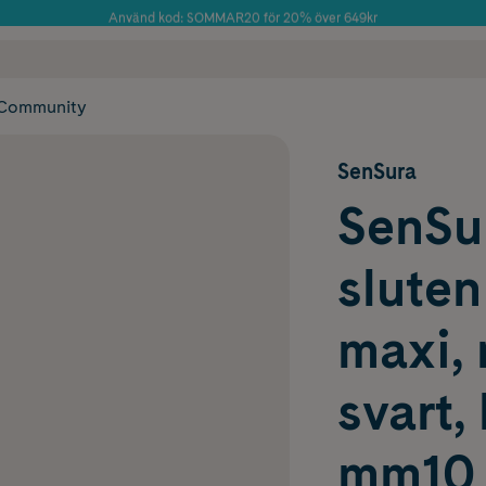
Använd kod: SOMMAR20 för 20% över 649kr
Årets Butik 2025 inom Skönhet
 frakt
✓ Rådgivning från farmaceuter & hudterapeuter
✓ Poäng på alla
Community
SenSura
SenSur
sluten
maxi, 
svart,
mm10 