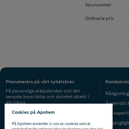
Varunummer
Ordinarie pris
Prenumerera på vårt nyhetsbrev
Kundservi
Få personliga erbjudanden och det
Rådgivning
senaste inom hälsa och skönhet direkt i
din inbox.
Ångerrätt 
Cookies på Apohem
Vår experti
Fyll i mailadress
Skicka
Tillgänglig
På Apohem använder vi oss av cookies som är