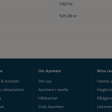
732774
525,39 kr
ce
Om Apohem
Mina re
 & kontakt
Om oss
Hämta u
& reklamation
Apohem i media
Högkos
s
Hållbarhet
Rådgivn
het
Club Apohem
Läkeme