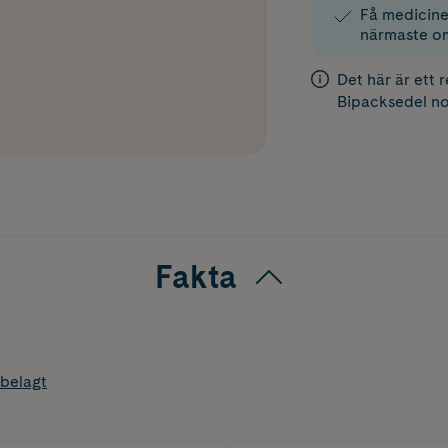
Få medicinen
närmaste o
Det här är ett 
Bipacksedel
no
Fakta
belagt