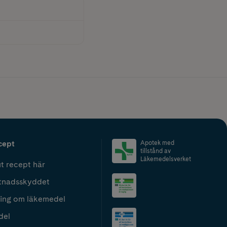
cept
Apotek med
tillstånd av
Läkemedelsverket
t recept här
tnadsskyddet
ing om läkemedel
del