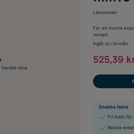
Läkemedel
För att kunna köpa
recept.
Ingår ej i förmån
525,39 k
t
h handla dina
Snabba fakta
Fri frakt fö
Betala enke