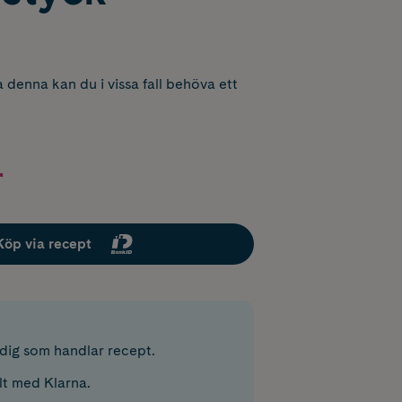
 denna kan du i vissa fall behöva ett
r
Köp via recept
r dig som handlar recept.
lt med Klarna.