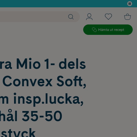
 köp*
Hämta ut recept
a Mio 1- dels
 Convex Soft,
m insp.lucka,
 hål 35-50
styck