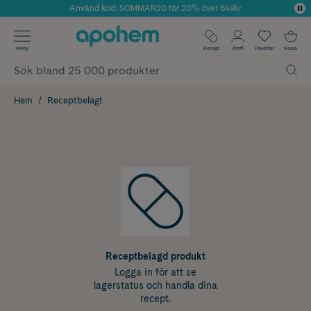
Använd kod: SOMMAR20 för 20% över 649kr
Årets Butik 2025 inom Skönhet
✓ Fri frakt
Meny
Recept
Profil
Favoriter
Kassa
✓ Rådgivning från farmaceuter & hudterapeuter
✓ Poäng på alla köp*
Hem
Receptbelagt
Receptbelagd produkt
Logga in för att se
lagerstatus och handla dina
recept.