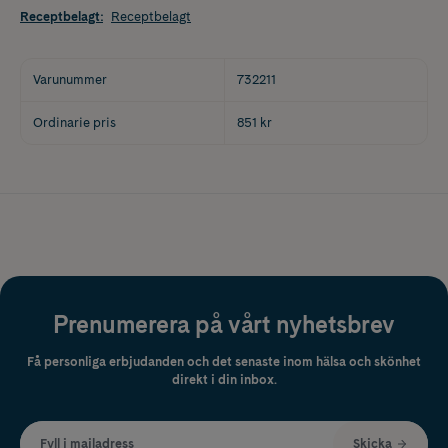
Receptbelagt
:
Receptbelagt
Varunummer
732211
Ordinarie pris
851 kr
Prenumerera på vårt nyhetsbrev
Få personliga erbjudanden och det senaste inom hälsa och skönhet
direkt i din inbox.
Fyll i mailadress
Skicka