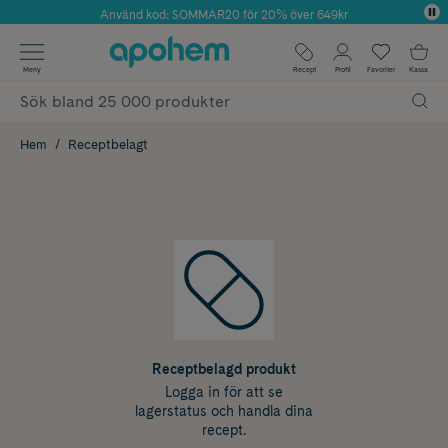
Använd kod: SOMMAR20 för 20% över 649kr
Årets Butik 2025 inom Skönhet
✓ Fri frakt
Meny
Recept
Profil
Favoriter
Kassa
✓ Rådgivning från farmaceuter & hudterapeuter
✓ Poäng på alla köp*
Hem
Receptbelagt
Receptbelagd produkt
Logga in för att se
lagerstatus och handla dina
recept.