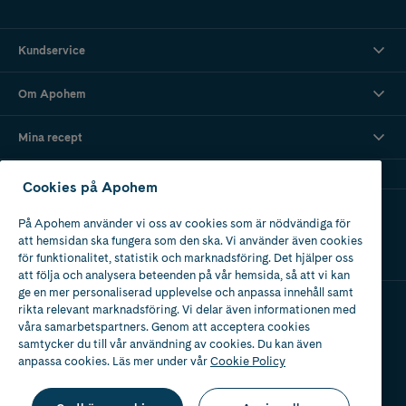
Kundservice
Om Apohem
Mina recept
Cookies på Apohem
Ladda ner vår app
På Apohem använder vi oss av cookies som är nödvändiga för
att hemsidan ska fungera som den ska. Vi använder även cookies
för funktionalitet, statistik och marknadsföring. Det hjälper oss
att följa och analysera beteenden på vår hemsida, så att vi kan
ge en mer personaliserad upplevelse och anpassa innehåll samt
rikta relevant marknadsföring. Vi delar även informationen med
våra samarbetspartners. Genom att acceptera cookies
Apotek med tillstånd
av Läkemedelsverket
samtycker du till vår användning av cookies. Du kan även
anpassa cookies. Läs mer under vår
Cookie Policy