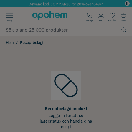
Använd kod: SOMMAR20 för 20% över 649kr
Årets Butik 2025 inom Skönhet
✓ Fri frakt
Meny
Recept
Profil
Favoriter
Kassa
✓ Rådgivning från farmaceuter & hudterapeuter
✓ Poäng på alla köp*
Hem
Receptbelagt
Receptbelagd produkt
Logga in för att se
lagerstatus och handla dina
recept.