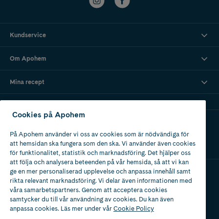
Kundservice
Om Apohem
Mina recept
Cookies på Apohem
Ladda ner vår app
På Apohem använder vi oss av cookies som är nödvändiga för
att hemsidan ska fungera som den ska. Vi använder även cookies
för funktionalitet, statistik och marknadsföring. Det hjälper oss
att följa och analysera beteenden på vår hemsida, så att vi kan
ge en mer personaliserad upplevelse och anpassa innehåll samt
rikta relevant marknadsföring. Vi delar även informationen med
Apotek med tillstånd
våra samarbetspartners. Genom att acceptera cookies
av Läkemedelsverket
samtycker du till vår användning av cookies. Du kan även
anpassa cookies. Läs mer under vår
Cookie Policy