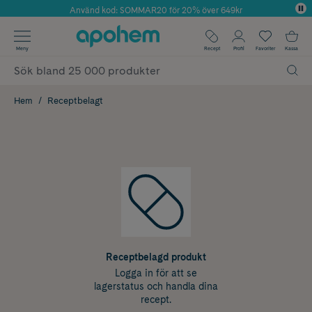
Använd kod: SOMMAR20 för 20% över 649kr
Årets Butik 2025 inom Skönhet
✓ Fri frakt
Meny
Recept
Profil
Favoriter
Kassa
✓ Rådgivning från farmaceuter & hudterapeuter
✓ Poäng på alla köp*
Hem
Receptbelagt
Receptbelagd produkt
Logga in för att se
lagerstatus och handla dina
recept.