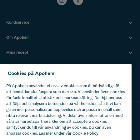
Kundservice
Om Apohem
Mina recept
Cookies på Apohem
Ladda ner vår app
På Apohem använder vi oss av cookies som är nödvändiga för
att hemsidan ska fungera som den ska. Vi använder även cookies
för funktionalitet, statistik och marknadsföring. Det hjälper oss
att följa och analysera beteenden på vår hemsida, så att vi kan
ge en mer personaliserad upplevelse och anpassa innehåll samt
rikta relevant marknadsföring. Vi delar även informationen med
Apotek med tillstånd
våra samarbetspartners. Genom att acceptera cookies
av Läkemedelsverket
samtycker du till vår användning av cookies. Du kan även
anpassa cookies. Läs mer under vår
Cookie Policy