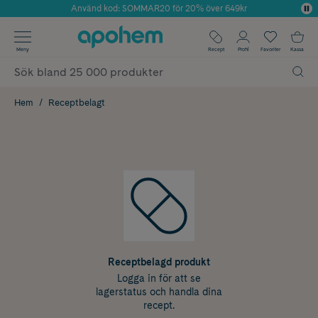
Använd kod: SOMMAR20 för 20% över 649kr
Årets Butik 2025 inom Skönhet
✓ Fri frakt
Meny
Recept
Profil
Favoriter
Kassa
✓ Rådgivning från farmaceuter & hudterapeuter
✓ Poäng på alla köp*
Hem
Receptbelagt
Receptbelagd produkt
Logga in för att se
lagerstatus och handla dina
recept.