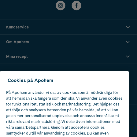
Kundservice
Om Apohem
Mina recept
Cookies på Apohem
Ladda ner vår app
På Apohem använder vi oss av cookies som är nödvändiga för
att hemsidan ska fungera som den ska. Vi använder även cookies
för funktionalitet, statistik och marknadsföring. Det hjälper oss
att följa och analysera beteenden på vår hemsida, så att vi kan
ge en mer personaliserad upplevelse och anpassa innehåll samt
Apotek med tillstånd
rikta relevant marknadsföring. Vi delar även informationen med
av Läkemedelsverket
våra samarbetspartners. Genom att acceptera cookies
samtycker du till vår användning av cookies. Du kan även