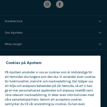
Kundservice
Om Apohem
Mina recept
Cookies på Apohem
Ladda ner vår app
På Apohem använder vi oss av cookies som är nödvändiga för
att hemsidan ska fungera som den ska. Vi använder även cookies
för funktionalitet, statistik och marknadsföring. Det hjälper oss
att följa och analysera beteenden på vår hemsida, så att vi kan
ge en mer personaliserad upplevelse och anpassa innehåll samt
Apotek med tillstånd
rikta relevant marknadsföring. Vi delar även informationen med
av Läkemedelsverket
våra samarbetspartners. Genom att acceptera cookies
samtycker du till vår användning av cookies. Du kan även