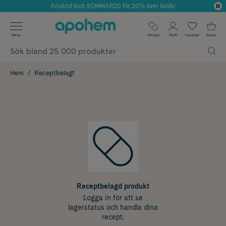
Använd kod: SOMMAR20 för 20% över 649kr
Årets Butik 2025 inom Skönhet
✓ Fri frakt
Meny
Recept
Profil
Favoriter
Kassa
✓ Rådgivning från farmaceuter & hudterapeuter
✓ Poäng på alla köp*
Hem
Receptbelagt
Receptbelagd produkt
Logga in för att se
lagerstatus och handla dina
recept.