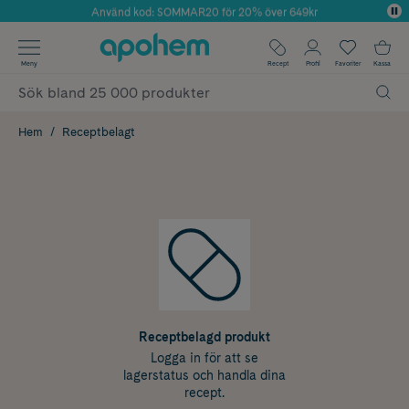
Använd kod: SOMMAR20 för 20% över 649kr
Årets Butik 2025 inom Skönhet
✓ Fri frakt
Meny
Recept
Profil
Favoriter
Kassa
✓ Rådgivning från farmaceuter & hudterapeuter
✓ Poäng på alla köp*
Hem
Receptbelagt
Receptbelagd produkt
Logga in för att se
lagerstatus och handla dina
recept.