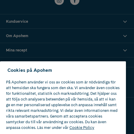
Kundservice
Om Apohem
Mina recept
Cookies på Apohem
Ladda ner vår app
På Apohem använder vi oss av cookies som är nödvändiga för
att hemsidan ska fungera som den ska. Vi använder även cookies
för funktionalitet, statistik och marknadsföring. Det hjälper oss
att följa och analysera beteenden på vår hemsida, så att vi kan
ge en mer personaliserad upplevelse och anpassa innehåll samt
rikta relevant marknadsföring. Vi delar även informationen med
Apotek med tillstånd
våra samarbetspartners. Genom att acceptera cookies
av Läkemedelsverket
samtycker du till vår användning av cookies. Du kan även
anpassa cookies. Läs mer under vår
Cookie Policy