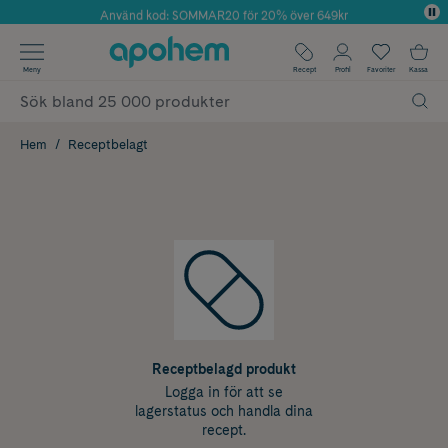
Använd kod: SOMMAR20 för 20% över 649kr
Årets Butik 2025 inom Skönhet
✓ Fri frakt
Meny
Recept
Profil
Favoriter
Kassa
✓ Rådgivning från farmaceuter & hudterapeuter
✓ Poäng på alla köp*
Hem
Receptbelagt
Receptbelagd produkt
Logga in för att se
lagerstatus och handla dina
recept.