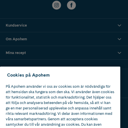
Kundservice
Om Apohem
Mina recept
Cookies på Apohem
Ladda ner vår app
På Apohem använder vi oss av cookies som är nödvändiga för
att hemsidan ska fungera som den ska. Vi använder även cookies
för funktionalitet, statistik och marknadsföring. Det hjälper oss
att följa och analysera beteenden på vår hemsida, så att vi kan
ge en mer personaliserad upplevelse och anpassa innehåll samt
Apotek med tillstånd
rikta relevant marknadsföring. Vi delar även informationen med
av Läkemedelsverket
våra samarbetspartners. Genom att acceptera cookies
samtycker du till vår användning av cookies. Du kan även