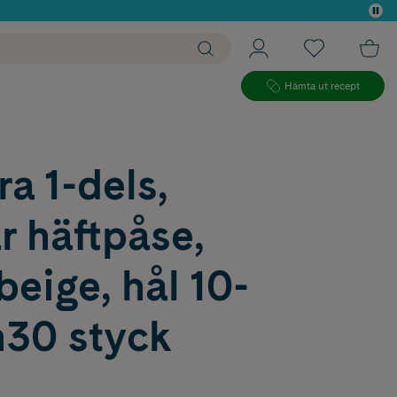
 köp*
Hämta ut recept
a 1-dels,
r häftpåse,
beige, hål 10-
30 styck