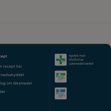
cept
Apotek med
tillstånd av
Läkemedelsverket
t recept här
tnadsskyddet
ing om läkemedel
del