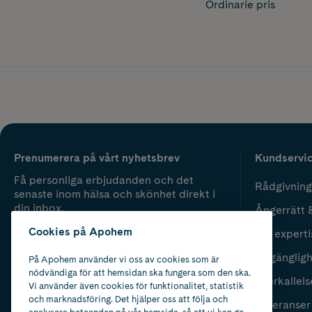
Ordinarie pris
Prenumerera på vårt nyhetsbrev
Kundservi
Få personliga erbjudanden och det
Rådgivning
senaste inom hälsa och skönhet direkt i
din inbox.
Ångerrätt 
Cookies på Apohem
Vår experti
Fyll i mailadress
Skicka
Tillgänglig
På Apohem använder vi oss av cookies som är
nödvändiga för att hemsidan ska fungera som den ska.
Återkallels
Vi använder även cookies för funktionalitet, statistik
och marknadsföring. Det hjälper oss att följa och
Leveranser