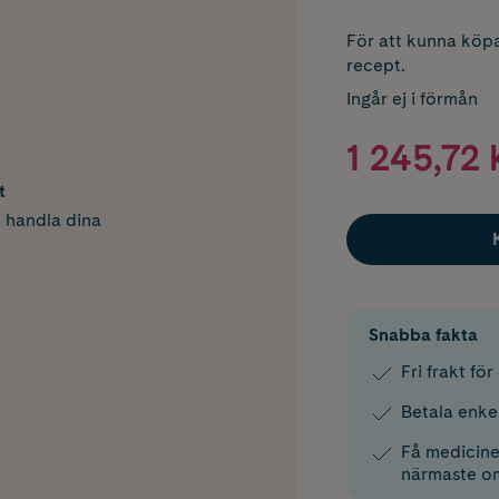
För att kunna köpa
recept.
Ingår ej i förmån
1 245,72 
t
h handla dina
Snabba fakta
Fri frakt fö
Betala enke
Få medicinen
närmaste o