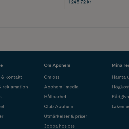
1 245,72 kr
ce
Om Apohem
Mina re
 & kontakt
Om oss
Hämta u
& reklamation
Apohem i media
Högkos
s
Hållbarhet
Rådgivn
het
Club Apohem
Läkeme
er
Utmärkelser & priser
Jobba hos oss