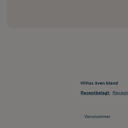
Hittas även bland
Receptbelagt
:
Recept
Varunummer