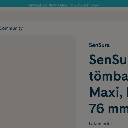
Använd kod: SOMMAR20 för 20% över 649kr
Årets Butik 2025 inom Skönhet
 frakt
✓ Rådgivning från farmaceuter & hudterapeuter
✓ Poäng på alla
Community
SenSura
SenSur
tömba
Maxi, 
76 mm
Läkemedel