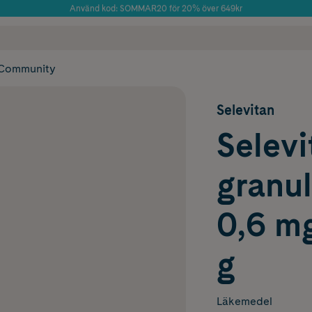
Använd kod: SOMMAR20 för 20% över 649kr
Årets Butik 2025 inom Skönhet
 frakt
✓ Rådgivning från farmaceuter & hudterapeuter
✓ Poäng på alla
Community
Selevitan
Selevi
granu
0,6 m
g
Läkemedel