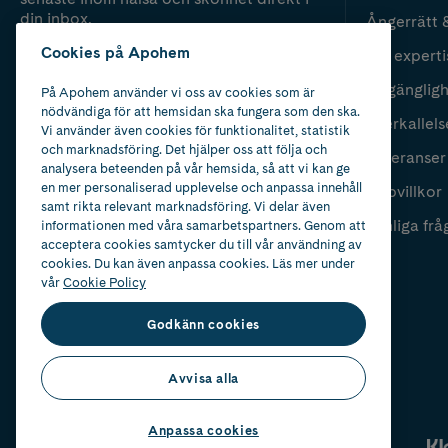
din inbox.
Ångerrätt 
Cookies på Apohem
Vår experti
Fyll i mailadress
Skicka
Tillgänglig
På Apohem använder vi oss av cookies som är
nödvändiga för att hemsidan ska fungera som den ska.
Återkallels
Vi använder även cookies för funktionalitet, statistik
och marknadsföring. Det hjälper oss att följa och
Leveranser
analysera beteenden på vår hemsida, så att vi kan ge
en mer personaliserad upplevelse och anpassa innehåll
Köpvillkor
samt rikta relevant marknadsföring. Vi delar även
Vanliga frå
informationen med våra samarbetspartners. Genom att
acceptera cookies samtycker du till vår användning av
cookies. Du kan även anpassa cookies. Läs mer under
vår
Cookie Policy
Godkänn cookies
Avvisa alla
Anpassa cookies