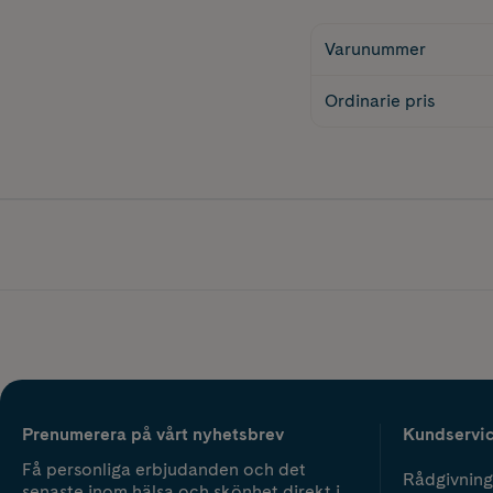
Varunummer
Ordinarie pris
Prenumerera på vårt nyhetsbrev
Kundservi
Få personliga erbjudanden och det
Rådgivning
senaste inom hälsa och skönhet direkt i