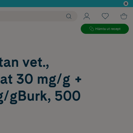
 köp*
Hämta ut recept
tan vet.,
lat 30 mg/g +
g/gBurk, 500