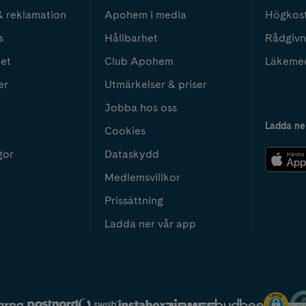
& reklamation
Apohem i media
Högkos
s
Hållbarhet
Rådgivn
het
Club Apohem
Läkeme
er
Utmärkelser & priser
Jobba hos oss
Ladda ne
Cookies
gor
Dataskydd
Medlemsvillkor
Prissättning
Ladda ner vår app