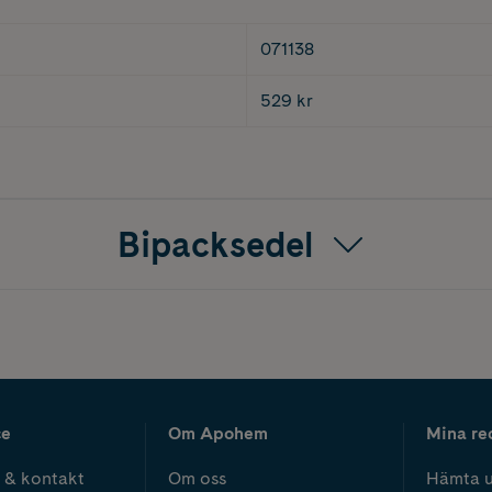
071138
529 kr
Bipacksedel
ce
Om Apohem
Mina re
 & kontakt
Om oss
Hämta u