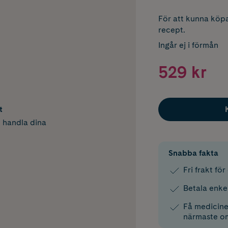
För att kunna köpa
recept.
Ingår ej i förmån
529 kr
t
h handla dina
Snabba fakta
Fri frakt fö
Betala enke
Få medicinen
närmaste o