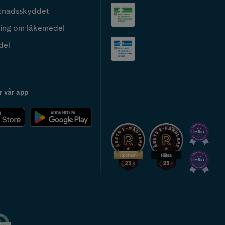
tnadsskyddet
ing om läkemedel
del
r vår app
2024