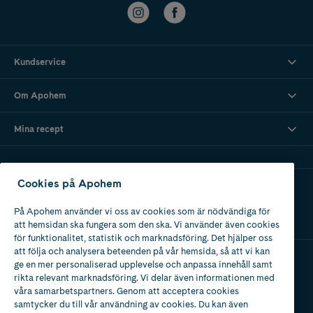
Kundservice
Om Apohem
Mina recept
Cookies på Apohem
Ladda ner vår app
På Apohem använder vi oss av cookies som är nödvändiga för
att hemsidan ska fungera som den ska. Vi använder även cookies
för funktionalitet, statistik och marknadsföring. Det hjälper oss
att följa och analysera beteenden på vår hemsida, så att vi kan
ge en mer personaliserad upplevelse och anpassa innehåll samt
Apotek med tillstånd
rikta relevant marknadsföring. Vi delar även informationen med
av Läkemedelsverket
våra samarbetspartners. Genom att acceptera cookies
samtycker du till vår användning av cookies. Du kan även