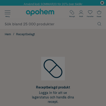
Använd kod: SOMMAR20 för 20% över 649kr
Årets Butik 2025 inom Skönhet
✓ Fri frakt
Meny
Recept
Profil
Favoriter
Kassa
✓ Rådgivning från farmaceuter & hudterapeuter
✓ Poäng på alla köp*
Hem
Receptbelagt
Receptbelagd produkt
Logga in för att se
lagerstatus och handla dina
recept.