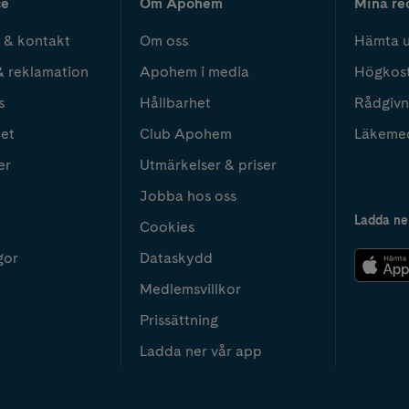
ce
Om Apohem
Mina re
 & kontakt
Om oss
Hämta u
& reklamation
Apohem i media
Högkos
s
Hållbarhet
Rådgivn
het
Club Apohem
Läkeme
er
Utmärkelser & priser
Jobba hos oss
Ladda ne
Cookies
gor
Dataskydd
Medlemsvillkor
Prissättning
Ladda ner vår app