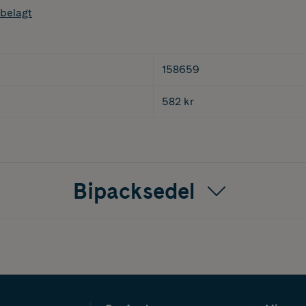
belagt
158659
582 kr
Bipacksedel