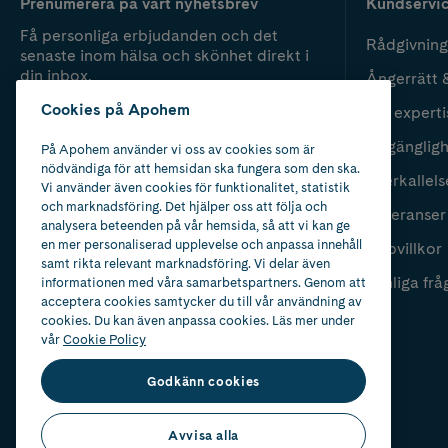
Prenumerera på vårt nyhetsbrev
Kundservi
Få personliga erbjudanden och det
Rådgivning
senaste inom hälsa och skönhet direkt i
din inbox.
Ångerrätt 
Cookies på Apohem
Vår experti
Fyll i mailadress
Skicka
Tillgänglig
På Apohem använder vi oss av cookies som är
nödvändiga för att hemsidan ska fungera som den ska.
Återkallels
Vi använder även cookies för funktionalitet, statistik
och marknadsföring. Det hjälper oss att följa och
Leveranser
analysera beteenden på vår hemsida, så att vi kan ge
en mer personaliserad upplevelse och anpassa innehåll
Köpvillkor
samt rikta relevant marknadsföring. Vi delar även
Vanliga frå
informationen med våra samarbetspartners. Genom att
acceptera cookies samtycker du till vår användning av
cookies. Du kan även anpassa cookies. Läs mer under
vår
Cookie Policy
Godkänn cookies
Avvisa alla