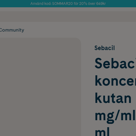
Använd kod: SOMMAR20 för 20% över 649kr
 frakt
✓ Rådgivning från farmaceuter & hudterapeuter
Årets Butik 2025 inom Skönhet
✓ Poäng på alla
Community
Sebacil
Sebaci
koncen
kutan
mg/ml
ml