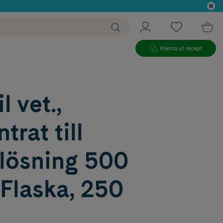
 köp*
Hämta ut recept
l vet.,
trat till
 lösning 500
Flaska, 250