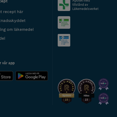
cept
Apotek med
tillstånd av
Läkemedelsverket
t recept här
tnadsskyddet
ing om läkemedel
del
r vår app
2024