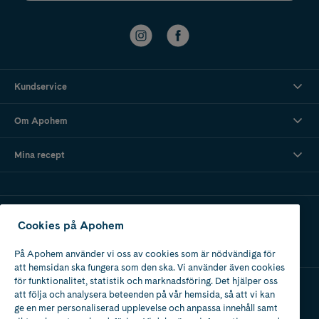
Kundservice
Om Apohem
Mina recept
Ladda ner vår app
Cookies på Apohem
På Apohem använder vi oss av cookies som är nödvändiga för
att hemsidan ska fungera som den ska. Vi använder även cookies
för funktionalitet, statistik och marknadsföring. Det hjälper oss
att följa och analysera beteenden på vår hemsida, så att vi kan
Apotek med tillstånd
ge en mer personaliserad upplevelse och anpassa innehåll samt
av Läkemedelsverket