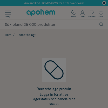
Använd kod: SOMMAR20 för 20% över 649kr
Årets Butik 2025 inom Skönhet
✓ Fri frakt
Meny
Recept
Profil
Favoriter
Kassa
✓ Rådgivning från farmaceuter & hudterapeuter
✓ Poäng på alla köp*
Hem
Receptbelagt
Receptbelagd produkt
Logga in för att se
lagerstatus och handla dina
recept.